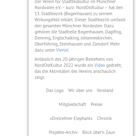
Der Verein für Stadtteilkultur im Münchner
Nordosten e.V. – kurz: NordOstKultur – hat den
13. Stadtbezirk (Bogenhausen) zu seinem
Wirkungsfeld erklärt. Dieser Stadtbezirk umfasst
den gesamten Münchner Nordosten. Dazu
gehören die Stadtteile Bogenhausen, Daglfing,
Denning, Englschalking, Johanneskirchen,
Oberföhring, Steinhausen und Zamdorf. Mehr
dazu unter
Viertel
.
Anlässlich des 20-jährigen Bestehens von
NordOstKultur 2022 wurde ein
Video
gedreht,
das die Aktivitäten des Vereins anschaulich
zeigt.
Das Logo
Wir über uns
Vorstand
Mitgliedschaft
Presse
»Dreizehner Elephant«
Chronik
Projekte-Archiv
Blick über’n Zaun