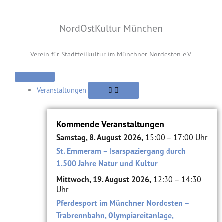
Zum
Inhalt
NordOstKultur München
springen
Verein für Stadtteilkultur im Münchner Nordosten e.V.
Öffne
Öffne
Schließe
Öffne
Schließe
Schließe
Öffne
Schließe
Öffne
Schließe
Öffne
Schließe
Verein
Suche
Verein
Viertel
Suche
Viertel
Themen
Themen
Alte
Alte
Veranstaltungen
Veranstaltungen
Ziegelei
Ziegelei
Veranstaltungen
Kommende Veranstaltungen
Samstag, 8. August 2026,
15:00 – 17:00 Uhr
St. Emmeram – Isarspaziergang durch
1.500 Jahre Natur und Kultur
Mittwoch, 19. August 2026,
12:30 – 14:30
Uhr
Pferdesport im Münchner Nordosten –
Trabrennbahn, Olympiareitanlage,