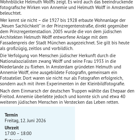
Wohnblöcke Helmuth Wolffs zeigt. Es wird auch das beeindruckende
fotografische Wirken von Annemie und Helmuth Wolff in Amsterdam
beleuchtet.
Wer kennt sie nicht – die 1927 bis 1928 erbaute Wohnanlage der
„Neuen Sachlichkeit“ in der Prinzregentenstraße, direkt gegenüber
dem Prinzregentenstadion. 2005 wurde die von dem jüdischen
Architekten Helmuth Wolff entworfene Anlage mit dem
Fassadenpreis der Stadt München ausgezeichnet. Sie gilt bis heute
als großzügig, zeitlos und vorbildlich.
Die Verfolgung von Menschen jüdischer Herkunft durch die
Nationalsozialisten zwang Wolff und seine Frau 1933 in die
Niederlande zu fliehen. In Amsterdam gründeten Helmuth und
Annemie Wolff, eine ausgebildete Fotografin, gemeinsam ein
Fotoatelier. Dort waren sie nicht nur als Fotografen erfolgreich,
sondern auch mit ihren Experimenten in der Kleinbildfotografie.
Nach dem Einmarsch der deutschen Truppen wählte das Ehepaar den
Freitod. Annemie überlebte jedoch und konnte sich und etwa 40
weiteren jüdischen Menschen in Verstecken das Leben retten.
Termin
Freitag, 12. Juni 2026
Uhrzeit
17:00 – 18:00