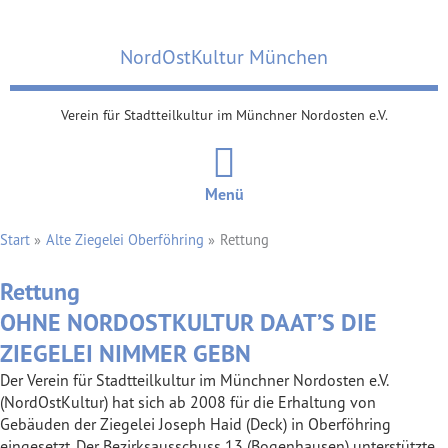
Zum
Inhalt
NordOstKultur München
springen
Verein für Stadtteilkultur im Münchner Nordosten e.V.
Menü
Start
Alte Ziegelei Oberföhring
Rettung
Rettung
OHNE NORDOSTKULTUR DAAT’S DIE
ZIEGELEI NIMMER GEBN
Der Verein für Stadtteilkultur im Münchner Nordosten e.V.
(NordOstKultur) hat sich ab 2008 für die Erhaltung von
Gebäuden der Ziegelei Joseph Haid (Deck) in Oberföhring
eingesetzt. Der Bezirksausschuss 13 (Bogenhausen) unterstützte