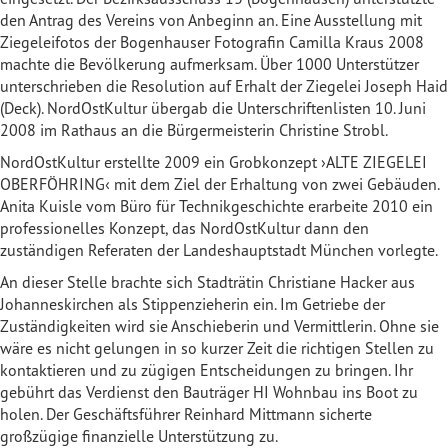
den Antrag des Vereins von Anbeginn an. Eine Ausstellung mit
Ziegeleifotos der Bogenhauser Fotografin Camilla Kraus 2008
machte die Bevölkerung aufmerksam. Über 1000 Unterstützer
unterschrieben die Resolution auf Erhalt der Ziegelei Joseph Haid
(Deck). NordOstKultur übergab die Unterschriftenlisten 10. Juni
2008 im Rathaus an die Bürgermeisterin Christine Strobl.
NordOstKultur erstellte 2009 ein Grobkonzept ›ALTE ZIEGELEI
OBERFÖHRING‹ mit dem Ziel der Erhaltung von zwei Gebäuden.
Anita Kuisle vom Büro für Technikgeschichte erarbeite 2010 ein
professionelles Konzept, das NordOstKultur dann den
zuständigen Referaten der Landeshauptstadt München vorlegte.
An dieser Stelle brachte sich Stadträtin Christiane Hacker aus
Johanneskirchen als Stippenzieherin ein. Im Getriebe der
Zuständigkeiten wird sie Anschieberin und Vermittlerin. Ohne sie
wäre es nicht gelungen in so kurzer Zeit die richtigen Stellen zu
kontaktieren und zu zügigen Entscheidungen zu bringen. Ihr
gebührt das Verdienst den Bauträger HI Wohnbau ins Boot zu
holen. Der Geschäftsführer Reinhard Mittmann sicherte
großzügige finanzielle Unterstützung zu.