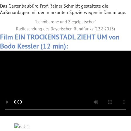
Das Gartenbaubüro Prof. Rainer Schmidt gestaltete die
Außenanlagen mit den markanten Spazierwegen in Dammlage.
"Lehmbarone und Ziegelpatscher"
Radiosendung des Bayerischen Rundfunks (12.8.2013)
Film EIN TROCKENSTADL ZIEHT UM von
Bodo Kessler (12 min):