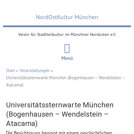
Zum
Inhalt
NordOstKultur München
springen
Verein für Stadtteilkultur im Münchner Nordosten e.V.
Menü
Start
Veranstaltungen
Universitätssternwarte München (Bogenhausen – Wendelstein –
Atacama)
Universitätssternwarte München
(Bogenhausen – Wendelstein –
Atacama)
Die Besichtigung beginnt mit einem geschichtlichen