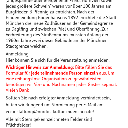
„angespannte oder leergehende Pferd, Hornvieh sowie
jedes größere Schwein” waren vor über 100 Jahren am
Burgfrieden 3 Pfennig zu entrichten. Nach der
Eingemeindung Bogenhausens 1892 errichtete die Stadt
München drei neue Zollhäuser an der Gemeindegrenze
zu Daglfing und zwischen Priel und Oberföhring. Zur
Verbreiterung des Straßenraums mussten Anfang der
1960er Jahre zwei dieser Gebäude an der Münchner
Stadtgrenze weichen.
Anmeldung
Hier können Sie sich für die Veranstaltung anmelden.
Wichtiger Hinweis zur Anmeldung:
Bitte füllen Sie das
Formular für
jede teilnehmende Person einzeln
aus. Um
eine reibungslose Organisation zu gewährleisten,
benötigen wir Vor- und Nachnamen jedes Gastes separat.
Vielen Dank!
Sollten Sie nach erfolgter Anmeldung verhindert sein,
bitten wir dringend um Stornierung per E-Mail an:
veranstaltung@nordostkultur-muenchen.de!
Alle mit Stern gekennzeichneten Felder sind
Pflichtfelder!