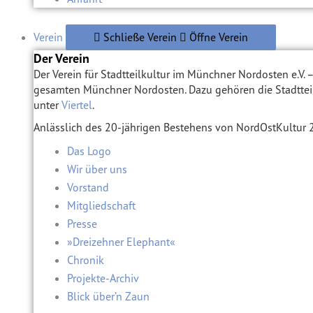
Verein
Schließe Verein
Öffne Verein
Der Verein
Der Verein für Stadtteilkultur im Münchner Nordosten e.V. 
gesamten Münchner Nordosten. Dazu gehören die Stadtteil
unter
Viertel
.
Anlässlich des 20-jährigen Bestehens von NordOstKultur
Das Logo
Wir über uns
Vorstand
Mitgliedschaft
Presse
»Dreizehner Elephant«
Chronik
Projekte-Archiv
Blick über’n Zaun