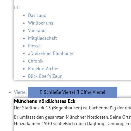
Das Logo
Wir über uns
Vorstand
Mitgliedschaft
Presse
»Dreizehner Elephant«
Chronik
Projekte-Archiv
Blick über’n Zaun
Viertel
Schließe Viertel
Öffne Viertel
Münchens nördlichstes Eck
Der Stadtbezirk 13 (Bogenhausen) ist flächenmäßig der dr
Er umfasst den gesamten Münchner Nordosten. Seine Ortst
Hinzu kamen 1930 schließlich noch Daglfing, Denning, En