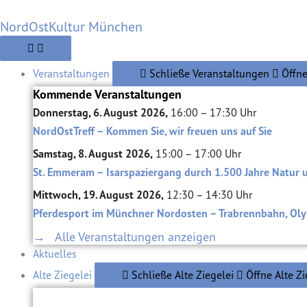
Zum
NordOstKultur München
Inhalt
springen
Veranstaltungen
Schließe Veranstaltungen
Öffne
Kommende Veranstaltungen
Donnerstag, 6. August 2026,
16:00 – 17:30 Uhr
NordOstTreff – Kommen Sie, wir freuen uns auf Sie
Samstag, 8. August 2026,
15:00 – 17:00 Uhr
St. Emmeram – Isarspaziergang durch 1.500 Jahre Natur 
Mittwoch, 19. August 2026,
12:30 – 14:30 Uhr
Pferdesport im Münchner Nordosten – Trabrennbahn, Oly
→ Alle Veranstaltungen anzeigen
Aktuelles
Alte Ziegelei
Schließe Alte Ziegelei
Öffne Alte Zi