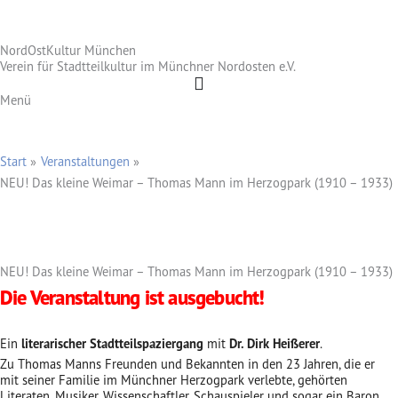
Zum
Inhalt
NordOstKultur München
springen
Verein für Stadtteilkultur im Münchner Nordosten e.V.
Menü
Start
Veranstaltungen
NEU! Das kleine Weimar – Thomas Mann im Herzogpark (1910 – 1933)
NEU! Das kleine Weimar – Thomas Mann im Herzogpark (1910 – 1933)
Die Veranstaltung ist ausgebucht!
Ein
literarischer
Stadtteilspaziergang
mit
Dr.
Dirk Heißerer
.
Zu Thomas Manns Freunden und Bekannten in den 23 Jahren, die er
mit seiner Familie im Münchner Herzogpark verlebte, gehörten
Literaten, Musiker, Wissenschaftler, Schauspieler und sogar ein Baron.