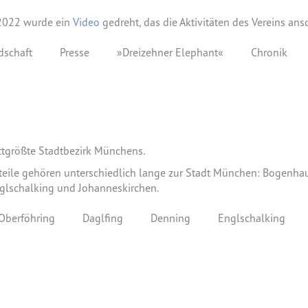
 2022 wurde ein
Video
gedreht, das die Aktivitäten des Vereins ansc
dschaft
Presse
»Dreizehner Elephant«
Chronik
ittgrößte Stadtbezirk Münchens.
eile gehören unterschiedlich lange zur Stadt München: Bogenhau
glschalking und Johanneskirchen.
Oberföhring
Daglfing
Denning
Englschalking