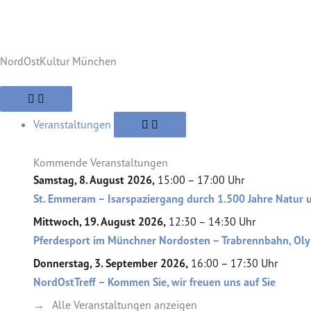
Zum
Inhalt
springen
NordOstKultur München
Öffne
Öffne
Schließe
Öffne
Schließe
Schließe
Öffne
Schließe
Öffne
Schließe
Öffne
Schließe
Verein
Suche
Verein
Viertel
Suche
Viertel
Themen
Themen
Alte
Alte
Veranstaltungen
Veranstaltungen
Ziegelei
Ziegelei
Veranstaltungen
Kommende Veranstaltungen
Samstag, 8. August 2026,
15:00 – 17:00 Uhr
St. Emmeram – Isarspaziergang durch 1.500 Jahre Natur 
Mittwoch, 19. August 2026,
12:30 – 14:30 Uhr
Pferdesport im Münchner Nordosten – Trabrennbahn, Oly
Donnerstag, 3. September 2026,
16:00 – 17:30 Uhr
NordOstTreff – Kommen Sie, wir freuen uns auf Sie
→ Alle Veranstaltungen anzeigen