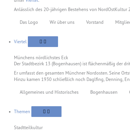
unter
Viertel
.
Anlässlich des 20-jährigen Bestehens von NordOstKultur
Das Logo
Wir über uns
Vorstand
Mitglie
Viertel
Münchens nördlichstes Eck
Der Stadtbezirk 13 (Bogenhausen) ist flächenmäßig der dr
Er umfasst den gesamten Münchner Nordosten. Seine Ortst
Hinzu kamen 1930 schließlich noch Daglfing, Denning, En
Allgemeines und Historisches
Bogenhausen
Themen
Stadtteilkultur