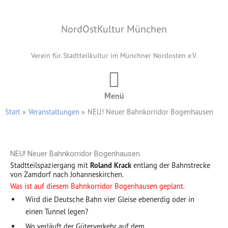
Zum
Inhalt
NordOstKultur München
springen
Verein für Stadtteilkultur im Münchner Nordosten e.V.
Menü
Start
Veranstaltungen
NEU! Neuer Bahnkorridor Bogenhausen
NEU! Neuer Bahnkorridor Bogenhausen
Stadtteilspaziergang mit
Roland Krack
entlang der Bahnstrecke
von Zamdorf nach Johanneskirchen.
Was ist auf diesem Bahnkorridor Bogenhausen geplant.
Wird die Deutsche Bahn vier Gleise ebenerdig oder in
einen Tunnel legen?
Wo verläuft der Güterverkehr auf dem