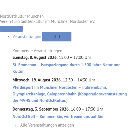
Zum
Inhalt
NordOstKultur München
springen
Verein für Stadtteilkultur im Münchner Nordosten e.V.
Öffne
Öffne
Schließe
Öffne
Schließe
Schließe
Öffne
Schließe
Öffne
Schließe
Öffne
Schließe
Verein
Suche
Verein
Viertel
Suche
Viertel
Themen
Themen
Alte
Alte
Veranstaltungen
Veranstaltungen
Ziegelei
Ziegelei
Veranstaltungen
Kommende Veranstaltungen
Samstag, 8. August 2026,
15:00 – 17:00 Uhr
St. Emmeram – Isarspaziergang durch 1.500 Jahre Natur und
Kultur
Mittwoch, 19. August 2026,
12:30 – 14:30 Uhr
Pferdesport im Münchner Nordosten – Trabrennbahn,
Olympiareitanlage, Galopprennbahn (Kooperationsveranstaltung
der MVHS und NordOstKultur.)
Donnerstag, 3. September 2026,
16:00 – 17:30 Uhr
NordOstTreff – Kommen Sie, wir freuen uns auf Sie
→ Alle Veranstaltungen anzeigen