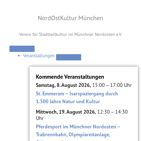
Zum
Inhalt
NordOstKultur München
springen
Verein für Stadtteilkultur im Münchner Nordosten e.V.
Schließe
Öffne
Schließe
Öffne
Schließe
Öffne
Schließe
Öffne
Schließe
Öffne
Schließe
Öffne
Verein
Verein
Suche
Suche
Viertel
Viertel
Themen
Themen
Alte
Alte
Veranstaltungen
Veranstaltungen
Ziegelei
Ziegelei
Veranstaltungen
Kommende Veranstaltungen
Samstag, 8. August 2026,
15:00 – 17:00 Uhr
St. Emmeram – Isarspaziergang durch
1.500 Jahre Natur und Kultur
Mittwoch, 19. August 2026,
12:30 – 14:30
Uhr
Pferdesport im Münchner Nordosten –
Trabrennbahn, Olympiareitanlage,