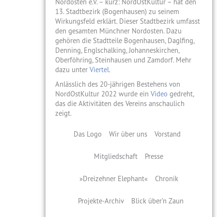
Nordosten e.V. – kurz: NordOstKultur – hat den
13. Stadtbezirk (Bogenhausen) zu seinem
Wirkungsfeld erklärt. Dieser Stadtbezirk umfasst
den gesamten Münchner Nordosten. Dazu
gehören die Stadtteile Bogenhausen, Daglfing,
Denning, Englschalking, Johanneskirchen,
Oberföhring, Steinhausen und Zamdorf. Mehr
dazu unter
Viertel
.
Anlässlich des 20-jährigen Bestehens von
NordOstKultur 2022 wurde ein
Video
gedreht,
das die Aktivitäten des Vereins anschaulich
zeigt.
Das Logo
Wir über uns
Vorstand
Mitgliedschaft
Presse
»Dreizehner Elephant«
Chronik
Projekte-Archiv
Blick über’n Zaun