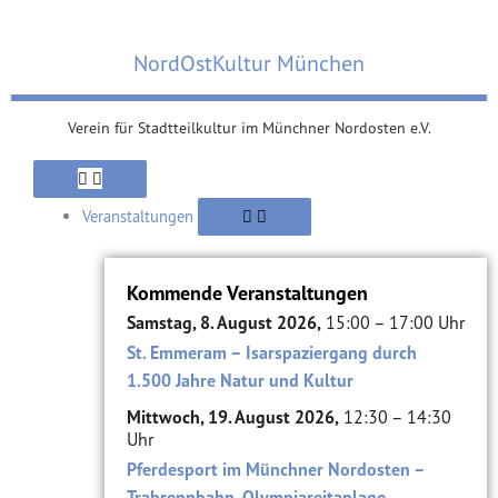
Zum
Inhalt
NordOstKultur München
springen
Verein für Stadtteilkultur im Münchner Nordosten e.V.
Öffne
Öffne
Schließe
Öffne
Schließe
Schließe
Öffne
Schließe
Öffne
Schließe
Öffne
Schließe
Verein
Suche
Verein
Viertel
Suche
Viertel
Themen
Themen
Alte
Alte
Veranstaltungen
Veranstaltungen
Ziegelei
Ziegelei
Veranstaltungen
Kommende Veranstaltungen
Samstag, 8. August 2026,
15:00 – 17:00 Uhr
St. Emmeram – Isarspaziergang durch
1.500 Jahre Natur und Kultur
Mittwoch, 19. August 2026,
12:30 – 14:30
Uhr
Pferdesport im Münchner Nordosten –
Trabrennbahn, Olympiareitanlage,