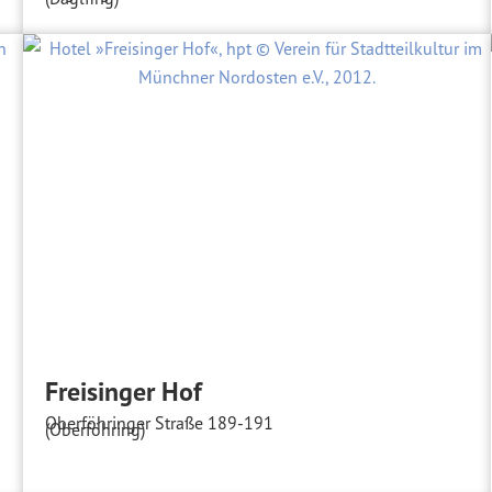
Freisinger Hof
Oberföhringer Straße 189-191
(Oberföhring)