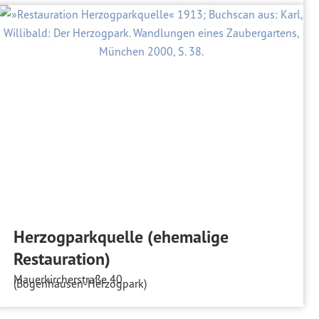
Herzogparkquelle (ehemalige
Restauration)
Mauerkircherstraße 40
(Bogenhausen-Herzogpark)