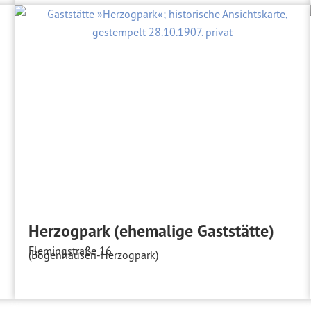
Herzogpark (ehemalige Gaststätte)
Flemingstraße 16
(Bogenhausen-Herzogpark)