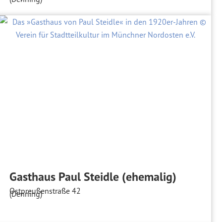
Gasthaus Paul Steidle (ehemalig)
Ostpreußenstraße 42
(Denning)