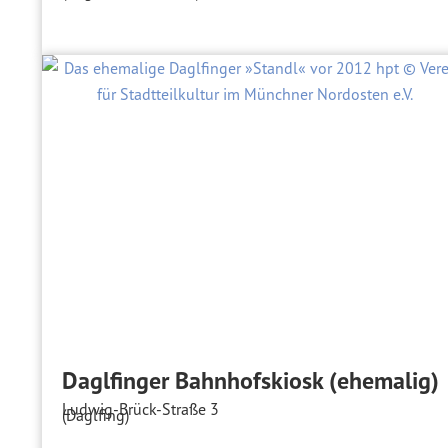
Daglfinger Bahnhofskiosk (ehemalig)
Ludwig-Brück-Straße 3
(Daglfing)