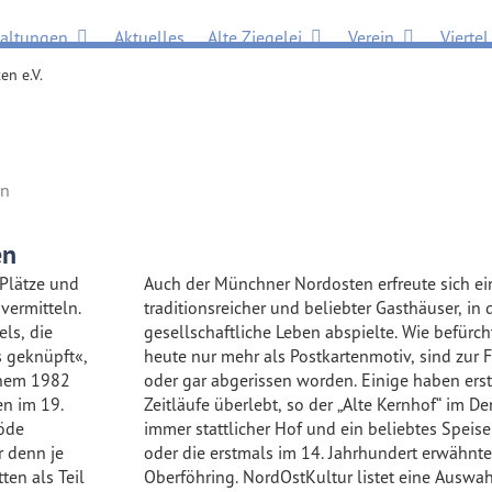
Öffne Veranstaltungen
Öffne Alte Ziegelei
Öffne Verein
taltungen
Aktuelles
Alte Ziegelei
Verein
Viertel
en e.V.
en
en
 Plätze und
Auch der Münchner Nordosten erfreute sich ei
vermitteln.
traditionsreicher und beliebter Gasthäuser, in
els, die
gesellschaftliche Leben abspielte. Wie befürcht
s geknüpft«,
heute nur mehr als Postkartenmotiv, sind zur 
inem 1982
oder gar abgerissen worden. Einige haben ers
n im 19.
Zeitläufe überlebt, so der „Alte Kernhof“ im D
»öde
immer stattlicher Hof und ein beliebtes Speise
r denn je
oder die erstmals im 14. Jahrhundert erwäh
ten als Teil
Oberföhring. NordOstKultur listet eine Auswah