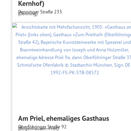
Kernhof)
Denninger Straße 233
(Denning)
Am Priel, ehemaliges Gasthaus
Oberföhringer Straße 92
(Bogenhausen-Priel)