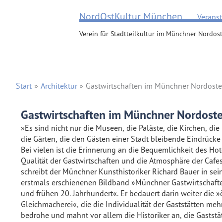
Zum
NordOstKultur München
Verans
Inhalt
springen
Verein für Stadtteilkultur im Münchner Nordost
Start
Architektur
Gastwirtschaften im Münchner Nordost
Gastwirtschaften im Münchner Nordost
»Es sind nicht nur die Museen, die Paläste, die Kirchen, die
die Gärten, die den Gästen einer Stadt bleibende Eindrücke 
Bei vielen ist die Erinnerung an die Bequemlichkeit des Hot
Qualität der Gastwirtschaften und die Atmosphäre der Cafe
schreibt der Münchner Kunsthistoriker Richard Bauer in se
erstmals erschienenen Bildband »Münchner Gastwirtschafte
und frühen 20. Jahrhundert«. Er bedauert darin weiter die 
Gleichmacherei«, die die Individualität der Gaststätten meh
bedrohe und mahnt vor allem die Historiker an, die Gaststät