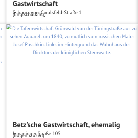
Gastwirtschaft
Schnorr-von-Carolsfeld-Straße 1
(Englschalking)
Betz’sche Gastwirtschaft, ehemalig
Ismaninger Straße 105
(Bogenhausen)