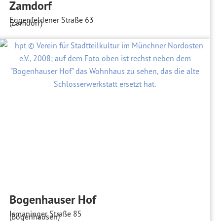
Zamdorf
Eggenfeldener Straße 63
(Zamdorf)
Bogenhauser Hof
Ismaninger Straße 85
(Bogenhausen)