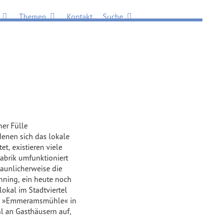
Öffne Viertel
Öffne Themen
Öffne Suche
Themen
Kontakt
Suche
ner Fülle
 denen sich das lokale
et, existieren viele
Fabrik umfunktioniert
taunlicherweise die
enning, ein heute noch
lokal im Stadtviertel
nte »Emmeramsmühle« in
l an Gasthäusern auf,