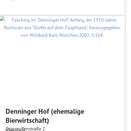
Denninger Hof (ehemalige
Bierwirtschaft)
Ostpreußenstraße 2
(Denning)