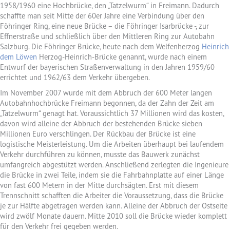
1958/1960 eine Hochbrücke, den „Tatzelwurm“ in Freimann. Dadurch
schaffte man seit Mitte der 60er Jahre eine Verbindung über den
Föhringer Ring, eine neue Brücke – die Föhringer Isarbrücke -, zur
Effnerstraße und schließlich über den Mittleren Ring zur Autobahn
Salzburg. Die Föhringer Brücke, heute nach dem Welfenherzog
Heinrich
dem Löwen
Herzog-Heinrich-Brücke genannt, wurde nach einem
Entwurf der bayerischen Straßenverwaltung in den Jahren 1959/60
errichtet und 1962/63 dem Verkehr übergeben.
Im November 2007 wurde mit dem Abbruch der 600 Meter langen
Autobahnhochbrücke Freimann begonnen, da der Zahn der Zeit am
„Tatzelwurm“ genagt hat. Voraussichtlich 37 Millionen wird das kosten,
davon wird alleine der Abbruch der bestehenden Brücke sieben
Millionen Euro verschlingen. Der Rückbau der Brücke ist eine
logistische Meisterleistung. Um die Arbeiten überhaupt bei laufendem
Verkehr durchführen zu können, musste das Bauwerk zunächst
umfangreich abgestützt werden. Anschließend zerlegten die Ingenieure
die Brücke in zwei Teile, indem sie die Fahrbahnplatte auf einer Länge
von fast 600 Metern in der Mitte durchsägten. Erst mit diesem
Trennschnitt schafften die Arbeiter die Voraussetzung, dass die Brücke
je zur Hälfte abgetragen werden kann. Alleine der Abbruch der Ostseite
wird zwölf Monate dauern. Mitte 2010 soll die Brücke wieder komplett
für den Verkehr frei gegeben werden.