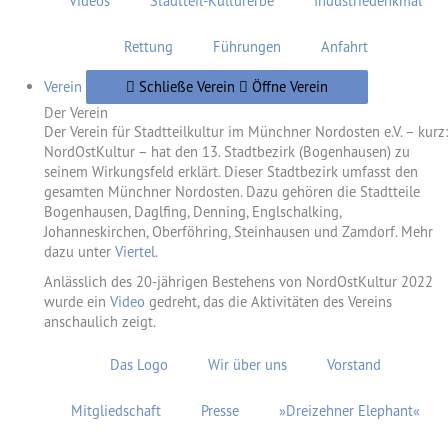
Videos
Stadtteil-Kulturerbe
Industriedenkmal
Rettung
Führungen
Anfahrt
Verein
Schließe Verein
Öffne Verein
Der Verein
Der Verein für Stadtteilkultur im Münchner Nordosten e.V. – kurz:
NordOstKultur – hat den 13. Stadtbezirk (Bogenhausen) zu
seinem Wirkungsfeld erklärt. Dieser Stadtbezirk umfasst den
gesamten Münchner Nordosten. Dazu gehören die Stadtteile
Bogenhausen, Daglfing, Denning, Englschalking,
Johanneskirchen, Oberföhring, Steinhausen und Zamdorf. Mehr
dazu unter
Viertel
.
Anlässlich des 20-jährigen Bestehens von NordOstKultur 2022
wurde ein
Video
gedreht, das die Aktivitäten des Vereins
anschaulich zeigt.
Das Logo
Wir über uns
Vorstand
Mitgliedschaft
Presse
»Dreizehner Elephant«