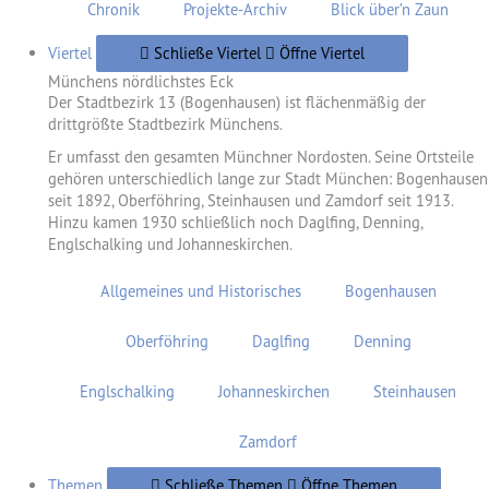
Chronik
Projekte-Archiv
Blick über’n Zaun
Viertel
Schließe Viertel
Öffne Viertel
Münchens nördlichstes Eck
Der Stadtbezirk 13 (Bogenhausen) ist flächenmäßig der
drittgrößte Stadtbezirk Münchens.
Er umfasst den gesamten Münchner Nordosten. Seine Ortsteile
gehören unterschiedlich lange zur Stadt München: Bogenhausen
seit 1892, Oberföhring, Steinhausen und Zamdorf seit 1913.
Hinzu kamen 1930 schließlich noch Daglfing, Denning,
Englschalking und Johanneskirchen.
Allgemeines und Historisches
Bogenhausen
Oberföhring
Daglfing
Denning
Englschalking
Johanneskirchen
Steinhausen
Zamdorf
Themen
Schließe Themen
Öffne Themen