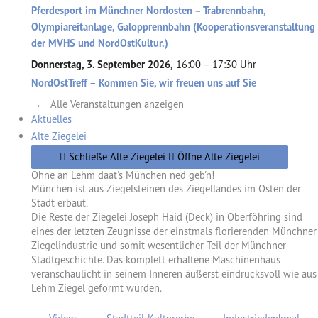
Pferdesport im Münchner Nordosten – Trabrennbahn,
Olympiareitanlage, Galopprennbahn (Kooperationsveranstaltung
der MVHS und NordOstKultur.)
Donnerstag, 3. September 2026,
16:00 – 17:30 Uhr
NordOstTreff – Kommen Sie, wir freuen uns auf Sie
→ Alle Veranstaltungen anzeigen
Aktuelles
Alte Ziegelei
Schließe Alte Ziegelei
Öffne Alte Ziegelei
Ohne an Lehm daat's München ned geb'n!
München ist aus Ziegelsteinen des Ziegellandes im Osten der
Stadt erbaut.
Die Reste der Ziegelei Joseph Haid (Deck) in Oberföhring sind
eines der letzten Zeugnisse der einstmals florierenden Münchner
Ziegelindustrie und somit wesentlicher Teil der Münchner
Stadtgeschichte. Das komplett erhaltene Maschinenhaus
veranschaulicht in seinem Inneren äußerst eindrucksvoll wie aus
Lehm Ziegel geformt wurden.