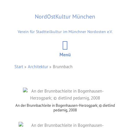
Zum
Inhalt
NordOstKultur München
springen
Verein für Stadtteilkultur im Münchner Nordosten e.V.
Menü
Start
Architektur
Brunnbach
An der Brunnbachleite in Bogenhausen-Herzogpark; © dietlind
pedarnig, 2008