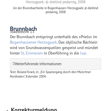
An der Brunnbachleite in Bogenhausen-Herzogpark; © dietlind
pedarnig, 2008
Brunnbach
Stadtbezirk 13
Der Brunnbach entspringt unterhalb des »Priels« im
Bogenhausener Herzogpark
. Das idyllische Bächlein
wird von Grundwasserquellen gespeist und mündet
hinter
St. Emmeram
in Oberföhring in die
Isar
.
Weiterführende Informationen
Text: Roland Krack, in: „Ein Spaziergang durch den Münchner
Nordosten“, Kalender 2004.
Korrekturmeldung