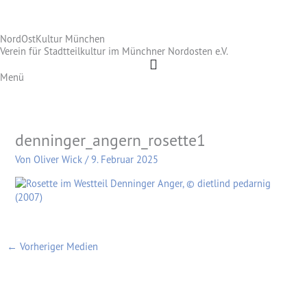
Zum
Inhalt
NordOstKultur München
springen
Verein für Stadtteilkultur im Münchner Nordosten e.V.
Menü
denninger_angern_rosette1
Von
Oliver Wick
/
9. Februar 2025
←
Vorheriger Medien