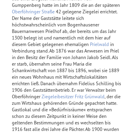
Gumppenberg hatte im Jahr 1809 die an der späteren
Oberföhringer Straße
42 gelegene Ziegelei errichtet.
Der Name der Gaststätte leitete sich
höchstwahrscheinlich vom Bogenhausener
Bauernanwesen Prielhof ab, der bereits um das Jahr
1300 belegt ist und namentlich mit dem hier auf
diesem Gebiet gelegenen ehemaligen
Prielwald
in
Verbindung stand. Ab 1876 war das Anwesen im Priel
in den Besitz der Familie von Johann Jakob Seidl. Als
er starb, übernahm seine Frau Maria die
Schankwirtschaft von 1887 bis 1896, wobei sie 1889
ein neues Wohnhaus mit Wirtschaftslokalitäten
errichten ließ. Danach übernahm Fidelius Schilling bis
1906 den Gaststättenbetrieb. Er war Verwalter beim
Oberföhringer
Ziegeleibesitzer Fritz Grünwald
, der die
zum Wirtshaus gehörenden Gründe gepachtet hatte.
Gastlokal und die »Bedürfnisräume« entsprachen
schon zu diesem Zeitpunkt in keiner Weise den
geltenden Bestimmungen und es wechselten bis
1916 fast alle drei Jahre die Pächter. Ab 1900 wurden