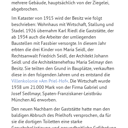
mehrere Gebäude, hauptsächlich von der Ziegelei,
abgebrochen.
Im Kataster von 1915 wird der Besitz wie folgt
beschrieben: Wohnhaus mit Wirtschaft, Stallung und
Stadel. 1926 übernahm Karl Riedl die Gaststätte, der
ab 1934 auch die Arbeiter der umliegenden
Baustellen mit Fassbier versorgte. In diesem Jahr
erbten die drei Kinder von Maria Seidl, der
Rechtsanwalt Friedrich Seidl, der Architekt Johann
Seidl und die Architektenehefrau Maria Selmayr den
Besitz. Sie teilten den Grund in Bauplätze, verkauften
diese in den folgenden Jahren und es entstand die
Villenkolonie »Am Priel-Hof«
. Die Wirtschaft wurde
1938 um 21.000 Mark von der Firma Gabriel und
Josef Sedlmayr, Spaten-Franziskaner-Leistbräu
München AG erworben.
Den neuen Nachbarn der Gaststätte hatte man den
baldigen Abbruch des Prielhofs versprochen, da für
sie die dortigen Toiletten eine starke
Geruchsbelästigung und gesundheitliche Gefährdung