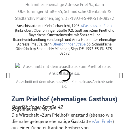
Ansichtskarte mit Mehrfachansicht, 1905:
»Gasthaus am Priel«
(links oben, Oberföhringer Straße 92), Gasthaus »Zum Prielhof«,
Bayerische Kunststeinwerke mit Spezerei und
Branntweinhandlung von Joseph und Anna Holzmiller, ehemalige
Adresse Priel 9a, dann
Oberföhringer Straße
35, Schmid'sche
Ofenfabrik © Stadtarchiv München, Sign. DE-1992-FS-PK-STB-
08572
Ausschnitt mit dem »Gasthaus zum Prielhof« aus Ansichtskarte
Reklam
s.o.
Zum Prielhof (ehemaliges Gasthaus)
Oberföhringer Straße 42
Bogenhausen-Priel
Die Wirtschaft »Zum Prielhof« entstand (ebenso wie
die nahe gelegene ehemalige Gaststätte
»Am Priel«
)
aus einer Ziegelei-Kantine. Freiherr von