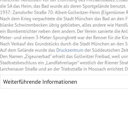
die SA das Heim, das Bad wurde als deren Sportgelände benutzt.
1937: Zamdorfer Straße 70: Albert-Gollwitzer-Heim (Eigentümer
Nach dem Krieg verpachtete die Stadt München das Bad an den Fr
blanke Schwimmbecken übrig geblieben, alles andere wie Handl
ein Bombentrichter neben dem andern. Der Verein sanierte die An
Meter- und einem 3-Meter-Sprungbrett war der Renner für die Kin
Nach Verkauf des Grundstücks durch die Stadt München an den Sü
Auf dem Gelände wurde das
Druckzentrum
der Süddeutschen Zeitu
Den Namen „Zigeunerbad“ erhielt das Gollwitzer Freibad, weil un
Stadtratsbeschluss ein „Landfahrerlager“ westlich der Riemer Str
Lerchenauer Straße und an der Triebstraße in Moosach errichtet. 
Weiterführende Informationen