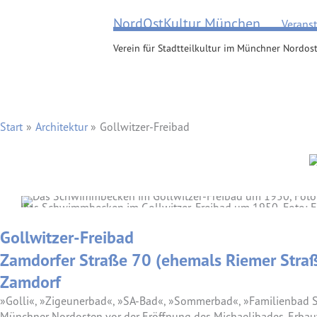
Zum
NordOstKultur München
Verans
Inhalt
springen
Verein für Stadtteilkultur im Münchner Nordost
Start
Architektur
Gollwitzer-Freibad
Das Schwimmbecken im Gollwitzer-Freibad um 1950, Foto: Fr
Gollwitzer-Freibad
Zamdorfer Straße 70 (ehemals Riemer Stra
Zamdorf
»Golli«, »Zigeunerbad«, »SA-Bad«, »Sommerbad«, »Familienbad S
Münchner Nordosten vor der Eröffnung des Michaelibades. Erbaut