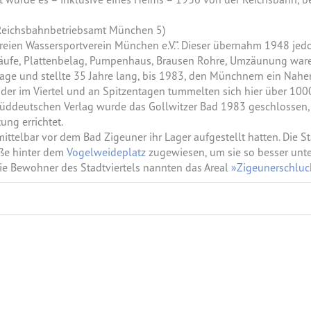
 Reichsbahnbetriebsamt München 5)
eien Wassersportverein München e.V.“. Dieser übernahm 1948 jed
äufe, Plattenbelag, Pumpenhaus, Brausen Rohre, Umzäunung ware
lage und stellte 35 Jahre lang, bis 1983, den Münchnern ein Nah
der im Viertel und an Spitzentagen tummelten sich hier über 100
ddeutschen Verlag wurde das Gollwitzer Bad 1983 geschlossen, de
ng errichtet.
mittelbar vor dem Bad Zigeuner ihr Lager aufgestellt hatten. Die
aße hinter dem
Vogelweideplatz
zugewiesen, um sie so besser unte
Die Bewohner des Stadtviertels nannten das Areal
»Zigeunerschluc