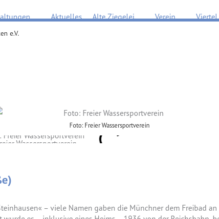
Öffne Veranstaltungen
Öffne Alte Ziegelei
Öffne Verein
taltungen
Aktuelles
Alte Ziegelei
Verein
Viertel
en e.V.
Foto: Freier Wassersportverein
eier Wassersportverein
ße)
teinhausen« – viele Namen gaben die Münchner dem Freibad an d
 wurde es – inklusive eines Heims – 1936 von der Reichsbahn, be