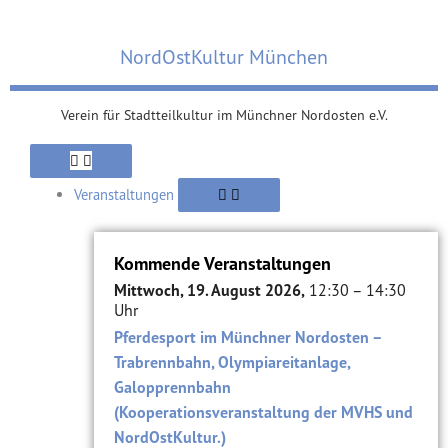
Zum
Inhalt
NordOstKultur München
springen
Verein für Stadtteilkultur im Münchner Nordosten e.V.
Öffne
Öffne
Schließe
Öffne
Schließe
Schließe
Öffne
Schließe
Öffne
Schließe
Öffne
Schließe
Verein
Suche
Verein
Viertel
Suche
Viertel
Themen
Themen
Alte
Alte
Veranstaltungen
Veranstaltungen
Ziegelei
Ziegelei
Veranstaltungen
Kommende Veranstaltungen
Mittwoch, 19. August 2026,
12:30 – 14:30
Uhr
Pferdesport im Münchner Nordosten –
Trabrennbahn, Olympiareitanlage,
Galopprennbahn
(Kooperationsveranstaltung der MVHS und
NordOstKultur.)