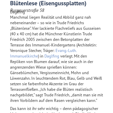
Blütenlese (Eisengussplatten)
Burgauerstraße 58
Daglfing
Manchmal liegen Realität und Abbild ganz nah
nebeneinander – so wie in Trude Friedrichs
„Blütenlese“. Vier lackierte Flachreliefs aus Gusseisen
(40 x 40 cm) hat die Münchner Künstlerin Trude
Friedrich 2005 zwischen den Betonplatten der
Terrasse des Immanuel-Kindergartens (Architektin:
Veronique Stecher, Träger:
Evang.-Luth.
Immanuelkirche
) in
Daglfing
verlegt. Mit den
Repliken von Blumen darauf, wie sie auch in der
angrenzenden Wiese sprießen können:
Gänseblümchen, Vergissmeinnicht, Mohn und
Löwenzahn. In leuchtendem Rot, Blau, Gelb und Weiß
setzen sie farbenfrohe Akzente im Grau der
Terrassenfließen. „Ich habe die Blüten realistisch
nachgebildet,“ sagt Trude Friedrich, „damit man sie mit
ihren Vorbildern auf dem Rasen vergleichen kann.“
Das kann ist ihr sehr wichtig – denn pädagogischer