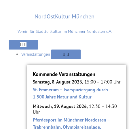
Zum
Inhalt
NordOstKultur München
springen
Verein für Stadtteilkultur im Münchner Nordosten e.V.
Öffne
Öffne
Schließe
Öffne
Schließe
Schließe
Öffne
Schließe
Öffne
Schließe
Öffne
Schließe
Verein
Suche
Verein
Viertel
Suche
Viertel
Themen
Themen
Alte
Alte
Veranstaltungen
Veranstaltungen
Ziegelei
Ziegelei
Veranstaltungen
Kommende Veranstaltungen
Samstag, 8. August 2026,
15:00 – 17:00 Uhr
St. Emmeram – Isarspaziergang durch
1.500 Jahre Natur und Kultur
Mittwoch, 19. August 2026,
12:30 – 14:30
Uhr
Pferdesport im Münchner Nordosten –
Trabrennbahn, Olympiareitanlage,