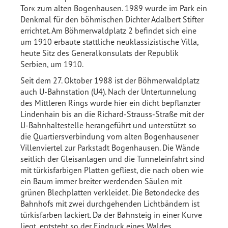
Tor« zum alten Bogenhausen. 1989 wurde im Park ein
Denkmal für den böhmischen Dichter Adalbert Stifter
errichtet. Am Böhmerwaldplatz 2 befindet sich eine
um 1910 erbaute stattliche neuklassizistische Villa,
heute Sitz des Generalkonsulats der Republik
Serbien, um 1910.
Seit dem 27. Oktober 1988 ist der Böhmerwaldplatz
auch U-Bahnstation (U4). Nach der Untertunnelung
des Mittleren Rings wurde hier ein dicht bepflanzter
Lindenhain bis an die Richard-Strauss-Straße mit der
U-Bahnhaltestelle herangeführt und unterstützt so
die Quartiersverbindung vom alten Bogenhausener
Villenviertel zur Parkstadt Bogenhausen. Die Wände
seitlich der Gleisanlagen und die Tunneleinfahrt sind
mit türkisfarbigen Platten gefliest, die nach oben wie
ein Baum immer breiter werdenden Säulen mit
grünen Blechplatten verkleidet. Die Betondecke des
Bahnhofs mit zwei durchgehenden Lichtbändern ist
türkisfarben lackiert. Da der Bahnsteig in einer Kurve
liegt, entsteht so der Eindruck eines Waldes.