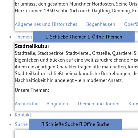
Er umfasst den gesamten Münchner Nordosten. Seine Ortst
Hinzu kamen 1930 schließlich noch Daglfing, Denning, En
Allgemeines und Historisches
Bogenhausen
Oberf
Themen
Schließe Themen
Öffne Themen
Stadtteilkultur
Stadtteile, Stadtbezirke, Stadtviertel, Ortsteile, Quartier
Eigenleben und blicken auf eine weit zurückreichende His
ihrem einzigartigen Charakter tragen alle materiellen, kün
Stadtteilkultur schließt heimatkundliche Bestrebungen, de
Nachhaltigkeit hin angelegt – ein moderner Ansatz.
Unsere Themen:
Architektur
Biografien
Themen und Touren
Kuns
Kontakt
Suche
Schließe Suche
Öffne Suche