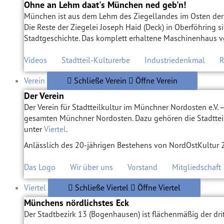
Ohne an Lehm daat's München ned geb'n!
München ist aus dem Lehm des Ziegellandes im Osten der 
Die Reste der Ziegelei Joseph Haid (Deck) in Oberföhring 
Stadtgeschichte. Das komplett erhaltene Maschinenhaus v
Videos
Stadtteil-Kulturerbe
Industriedenkmal
R
Verein
Schließe Verein
Öffne Verein
Der Verein
Der Verein für Stadtteilkultur im Münchner Nordosten e.V. 
gesamten Münchner Nordosten. Dazu gehören die Stadtteil
unter
Viertel
.
Anlässlich des 20-jährigen Bestehens von NordOstKultur
Das Logo
Wir über uns
Vorstand
Mitgliedschaft
Viertel
Schließe Viertel
Öffne Viertel
Münchens nördlichstes Eck
Der Stadtbezirk 13 (Bogenhausen) ist flächenmäßig der dr