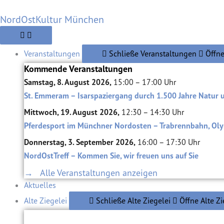
Zum
NordOstKultur München
Inhalt
springen
Veranstaltungen
Schließe Veranstaltungen
Öffne
Kommende Veranstaltungen
Samstag, 8. August 2026,
15:00 – 17:00 Uhr
St. Emmeram – Isarspaziergang durch 1.500 Jahre Natur 
Mittwoch, 19. August 2026,
12:30 – 14:30 Uhr
Pferdesport im Münchner Nordosten – Trabrennbahn, Oly
Donnerstag, 3. September 2026,
16:00 – 17:30 Uhr
NordOstTreff – Kommen Sie, wir freuen uns auf Sie
→ Alle Veranstaltungen anzeigen
Aktuelles
Alte Ziegelei
Schließe Alte Ziegelei
Öffne Alte Zi