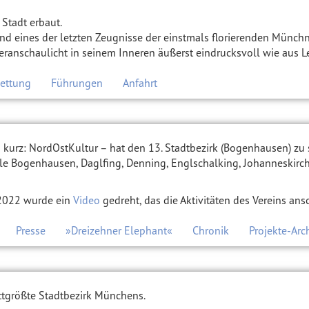
Stadt erbaut.
sind eines der letzten Zeugnisse der einstmals florierenden Münch
eranschaulicht in seinem Inneren äußerst eindrucksvoll wie aus 
ettung
Führungen
Anfahrt
– kurz: NordOstKultur – hat den 13. Stadtbezirk (Bogenhausen) zu
e Bogenhausen, Daglfing, Denning, Englschalking, Johanneskirc
 2022 wurde ein
Video
gedreht, das die Aktivitäten des Vereins ansc
Presse
»Dreizehner Elephant«
Chronik
Projekte-Arc
ittgrößte Stadtbezirk Münchens.