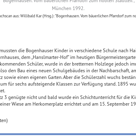
hscan aus: Willibald Kar (Hrsg.): "Bogenhausen. Vom bäuerlichen Pfarrdorf zum no
 mussten die Bogenhauser Kinder in verschiedene Schule nach Hai
rnhauses, dem „Hanslmarter-Hof“ im heutigen Bürgermeistergarten
 kommenden Schüler, wurde in der bretternen Holzlege jedoch i
 also den Bau eines neuen Schulgebäudes in der Nachbarschaft, a
z sowie einen eigenen Garten. Aber die Schülerzahl wuchs bestän
aum für sechs aufsteigende Klassen zur Verfügung stand. 1895 wu
et.
3 genügte nicht und bald wurde ein Schichtunterricht für die Ki
f einer Wiese am Herkomerplatz errichtet und am 15. September 
ten)