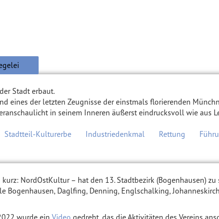
egelei
er Stadt erbaut.
sind eines der letzten Zeugnisse der einstmals florierenden Münch
eranschaulicht in seinem Inneren äußerst eindrucksvoll wie aus 
Stadtteil-Kulturerbe
Industriedenkmal
Rettung
Führ
– kurz: NordOstKultur – hat den 13. Stadtbezirk (Bogenhausen) zu
e Bogenhausen, Daglfing, Denning, Englschalking, Johanneskirc
 2022 wurde ein
Video
gedreht, das die Aktivitäten des Vereins ansc