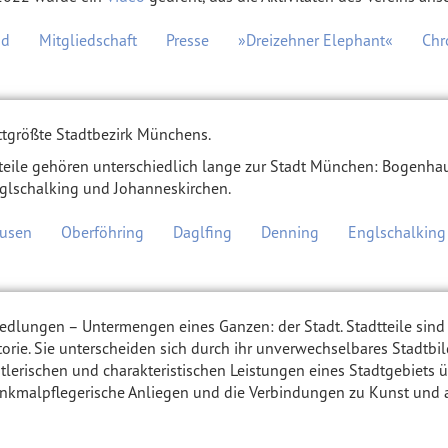
nd
Mitgliedschaft
Presse
»Dreizehner Elephant«
Chr
ittgrößte Stadtbezirk Münchens.
eile gehören unterschiedlich lange zur Stadt München: Bogenhau
glschalking und Johanneskirchen.
usen
Oberföhring
Daglfing
Denning
Englschalking
e, Siedlungen – Untermengen eines Ganzen: der Stadt. Stadtteile sin
torie. Sie unterscheiden sich durch ihr unverwechselbares Stadtb
stlerischen und charakteristischen Leistungen eines Stadtgebiets 
nkmalpflegerische Anliegen und die Verbindungen zu Kunst und ande