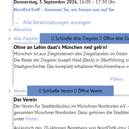
Donnerstag, 3. September 2026,
16:00 – 17:30 Uhr
NordOstTreff – Kommen Sie, wir freuen uns auf Sie
→ Alle Veranstaltungen anzeigen
Aktuelles
Alte Ziegelei
Schließe Alte Ziegelei
Öffne Alte Zi
Ohne an Lehm daat's München ned geb'n!
München ist aus Ziegelsteinen des Ziegellandes im Osten d
Die Reste der Ziegelei Joseph Haid (Deck) in Oberföhring 
Stadtgeschichte. Das komplett erhaltene Maschinenhaus v
Videos
Verein
Schließe Verein
Öffne Verein
Der Verein
Der Verein für Stadtteilkultur im Münchner Nordosten e.V. 
gesamten Münchner Nordosten. Dazu gehören die Stadtteil
unter
Viertel
.
Anlässlich des 20-jährigen Bestehens von NordOstKultur