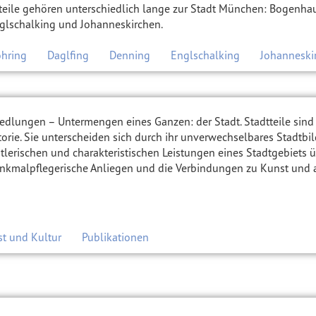
eile gehören unterschiedlich lange zur Stadt München: Bogenhau
glschalking und Johanneskirchen.
öhring
Daglfing
Denning
Englschalking
Johanneski
e, Siedlungen – Untermengen eines Ganzen: der Stadt. Stadtteile sin
torie. Sie unterscheiden sich durch ihr unverwechselbares Stadtb
stlerischen und charakteristischen Leistungen eines Stadtgebiets 
nkmalpflegerische Anliegen und die Verbindungen zu Kunst und ande
t und Kultur
Publikationen