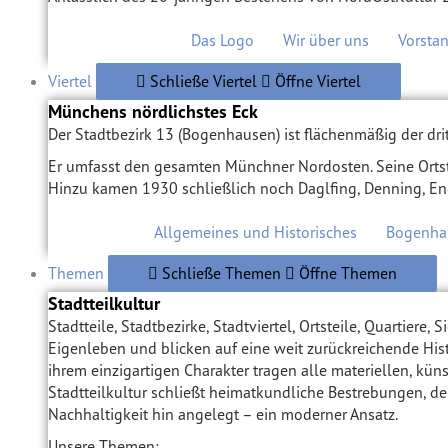
Das Logo
Wir über uns
Vorsta
Viertel
Schließe Viertel
Öffne Viertel
Münchens nördlichstes Eck
Der Stadtbezirk 13 (Bogenhausen) ist flächenmäßig der dr
Er umfasst den gesamten Münchner Nordosten. Seine Ortst
Hinzu kamen 1930 schließlich noch Daglfing, Denning, En
Allgemeines und Historisches
Bogenha
Themen
Schließe Themen
Öffne Themen
Stadtteilkultur
Stadtteile, Stadtbezirke, Stadtviertel, Ortsteile, Quartier
Eigenleben und blicken auf eine weit zurückreichende His
ihrem einzigartigen Charakter tragen alle materiellen, kün
Stadtteilkultur schließt heimatkundliche Bestrebungen, de
Nachhaltigkeit hin angelegt – ein moderner Ansatz.
Unsere Themen: