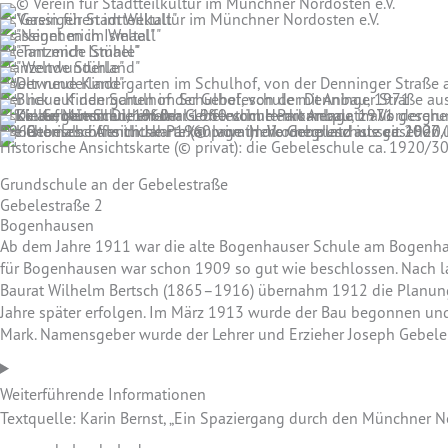
© Verein für Stadtteilkultur im Münchner Nordosten e.V.
"Gassigehen im Weltall"
"Nennt mich Ismael"
"Tanzende Stühle"
"Weltwunderland"
Der neue Kindergarten im Schulhof, von der Denninger Straße aus
Blick auf den Schulhof der Gebeleschule mit Anbau, 1971
Die Gebeleschule im Jahr 1960 vom Herkomerplatz aus gesehen. Rechts der flache Anbau, der 2004 wieder entfernt wurde. Darin untergebracht waren eine Sparkasse und ein Kindergarten. Die ehemals öffentliche Parkanlage im Vordergrund ist seit 2007 umzäunt und dient als Spielfläche für den neu gebauten Kindergarten im Innenhof der Schule. © Helmut Keller, München, 1960
Historische Ansichtskarte (© privat): die Gebeleschule ca. 1920/3
Grundschule an der Gebelestraße
Gebelestraße 2
Bogenhausen
Ab dem Jahre 1911 war die alte Bogenhauser Schule am Bogenhause
für Bogenhausen war schon 1909 so gut wie beschlossen. Nach 
Baurat Wilhelm Bertsch (1865–1916) übernahm 1912 die Planung u
Jahre später erfolgen. Im März 1913 wurde der Bau begonnen un
Mark. Namensgeber wurde der Lehrer und Erzieher Joseph Gebele
Weiterführende Informationen
Textquelle: Karin Bernst, „Ein Spaziergang durch den Münchner N