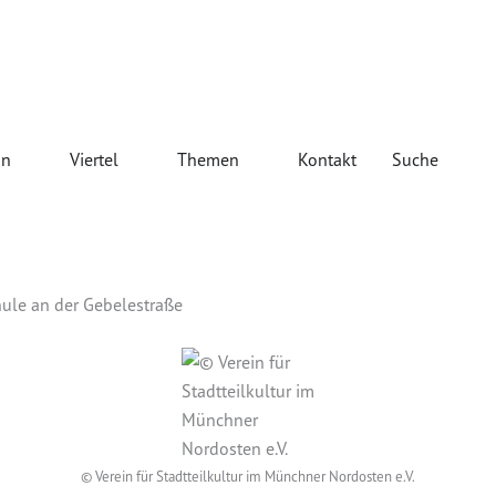
iegelei
Öffne Verein
Öffne Viertel
Öffne Themen
Öffne 
in
Viertel
Themen
Kontakt
Suche
ule an der Gebelestraße
© Verein für Stadtteilkultur im Münchner Nordosten e.V.