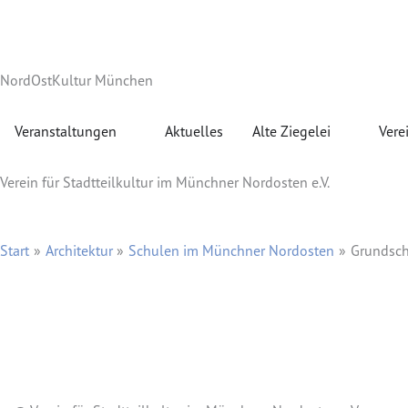
Zum
Inhalt
springen
NordOstKultur München
Öffne Veranstaltungen
Öffne Alte Z
Veranstaltungen
Aktuelles
Alte Ziegelei
Vere
Verein für Stadtteilkultur im Münchner Nordosten e.V.
Start
Architektur
Schulen im Münchner Nordosten
Grundsch