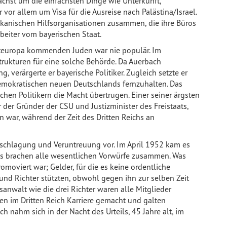
ächst um die einfachsten Dinge wie Unterkunft,
vor allem um Visa für die Ausreise nach Palästina/Israel.
ikanischen Hilfsorganisationen zusammen, die ihre Büros
rbeiter vom bayerischen Staat.
 Osteuropa kommenden Juden war nie populär. Im
rukturen für eine solche Behörde. Da Auerbach
g, verärgerte er bayerische Politiker. Zugleich setzte er
demokratischen neuen Deutschlands fernzuhalten. Das
hen Politikern die Macht übertrugen. Einer seiner ärgsten
 der Gründer der CSU und Justizminister des Freistaats,
 war, während der Zeit des Dritten Reichs an
rschlagung und Veruntreuung vor. Im April 1952 kam es
ens brachen alle wesentlichen Vorwürfe zusammen. Was
omoviert war; Gelder, für die es keine ordentliche
nd Richter stützten, obwohl gegen ihn zur selben Zeit
sanwalt wie die drei Richter waren alle Mitglieder
en im Dritten Reich Karriere gemacht und galten
h nahm sich in der Nacht des Urteils, 45 Jahre alt, im