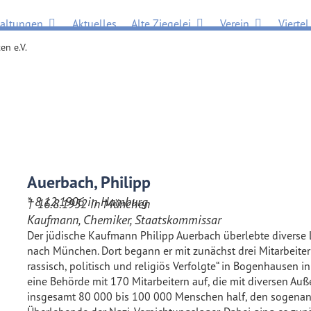
Öffne Veranstaltungen
Öffne Alte Ziegelei
Öffne Verein
taltungen
Aktuelles
Alte Ziegelei
Verein
Viertel
en e.V.
Auerbach, Philipp
* 8.12.1906 in Hamburg
† 16.8.1952 in München
Kaufmann, Chemiker, Staatskommissar
Der jüdische Kaufmann Philipp Auerbach überlebte divers
nach München. Dort begann er mit zunächst drei Mitarbeiter
rassisch, politisch und religiös Verfolgte“ in Bogenhausen i
eine Behörde mit 170 Mitarbeitern auf, die mit diversen Au
insgesamt 80 000 bis 100 000 Menschen half, den sogenann