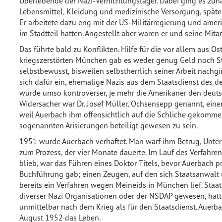
Überlebende der Nazi-Vernichtungslager. Dabei ging es zun
Lebensmittel, Kleidung und medizinische Versorgung, später 
Er arbeitete dazu eng mit der US-Militärregierung und amer
im Stadtteil hatten. Angestellt aber waren er und seine Mita
Das führte bald zu Konflikten. Hilfe für die vor allem aus
kriegszerstörten München gab es weder genug Geld noch St
selbstbewusst, bisweilen selbstherrlich seiner Arbeit nachgin
sich dafür ein, ehemalige Nazis aus dem Staatsdienst des 
wurde umso kontroverser, je mehr die Amerikaner den deutsc
Widersacher war Dr. Josef Müller, Ochsensepp genannt, einer
weil Auerbach ihm offensichtlich auf die Schliche gekommen
sogenannten Arisierungen beteiligt gewesen zu sein.
1951 wurde Auerbach verhaftet. Man warf ihm Betrug, Unte
zum Prozess, der vier Monate dauerte. Im Lauf des Verfahr
blieb, war das Führen eines Doktor Titels, bevor Auerbach pr
Buchführung gab; einen Zeugen, auf den sich Staatsanwalt u
bereits ein Verfahren wegen Meineids in München lief. Staat
diverser Nazi Organisationen oder der NSDAP gewesen, hatt
unmittelbar nach dem Krieg als für den Staatsdienst. Auerbac
August 1952 das Leben.