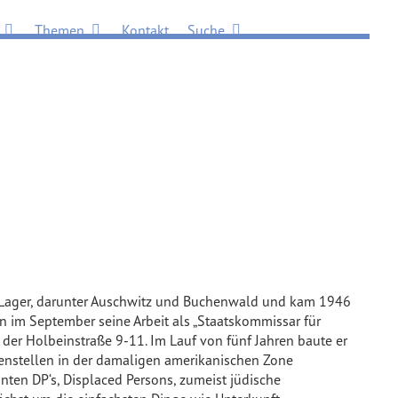
Öffne Viertel
Öffne Themen
Öffne Suche
Themen
Kontakt
Suche
e Lager, darunter Auschwitz und Buchenwald und kam 1946
n im September seine Arbeit als „Staatskommissar für
n der Holbeinstraße 9-11. Im Lauf von fünf Jahren baute er
ßenstellen in der damaligen amerikanischen Zone
ten DP‘s, Displaced Persons, zumeist jüdische