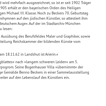
wird mehrfach ausgezeichnet, so ist er seit 1902 Träger
1905 erhält er den bayerischen Orden des Heiligen
gen Michael III. Klasse. Noch zu Beckers 70. Geburtstag
hymnen auf den jüdischen Künstler, so attestiert ihm
 deutschem Auge«. Auf der im Stadtarchiv München
u lesen:
ie Ausübung des Berufsfeldes Maler und Graphiker, sowie
Mitteilung Reichskammer der bildenden Künste vom
am 18.11.62 in Landshut ist Arierin.«
gblattes» nach »langem schweren Leiden« am 5.
pogrom. Seine Bogenhauser Villa »übernimmt« der
ige Gemälde Benno Beckers in einer Sammelausstellung
eiter auf den Lebenslauf des Künstlers ein.