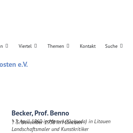
iegelei
Öffne Verein
Öffne Viertel
Öffne Themen
Öffne 
in
Viertel
Themen
Kontakt
Suche
osten e.V.
Becker, Prof. Benno
* 3. April 1860 in Memel (Klaipeda) in Litauen
† 5. November 1938 in München
Landschaftsmaler und Kunstkritiker