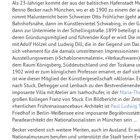
Als 23-Jähriger kommt der aus der baltischen Hafenstadt M
Benno Becker nach München, wo er ab 1900 zu einem der an
nimmt Malunterricht beim Schweizer Otto Fröhlicher (geht 
Bahnhofsnähe, dann im Künstlerviertel Schwabing, in der Gis
dann zur Untermiete in der Schellingstraße. 1899 beteiligt 
deren Gründungsmitglied und führender Kopf er wird. Die int
mit Adolf Hölzel und Ludwig Dill, die in der Gegend um Da
sich vehement für die damals umstrittenen Impressionisten 
Ausstellungswesen (»Schablonenmalerei«, »Verkaufsware«). 
dem Raum Königsberg, Süddeutschland und der Toskana und 
1902 wird er zum königlichen Professor ernannt, er darf s
ist wie dieser Mitglied der Künstlergesellschaft »Allotria«
nach Stuck, Defregger und Lenbach zu den Bestverdienende
imposante Villa mit Atelier am Isarhochufer, in der
Maria-Th
großen Kollegen Franz von Stuck. Ein Bildbericht in der Zeits
»herrlichen Frührenaissancebau«. Architekt ist
Paul Ludwig 
Friedhof in Berlin-Weißensee eine imposante Begräbnisstätte 
Paradearchitekt der Nationalsozialisten in München sein …
Becker verdient sich weitere Meriten, auch im Ausland. Er w
Nationalmuseum berufen und unterstützt die Stadt beim E