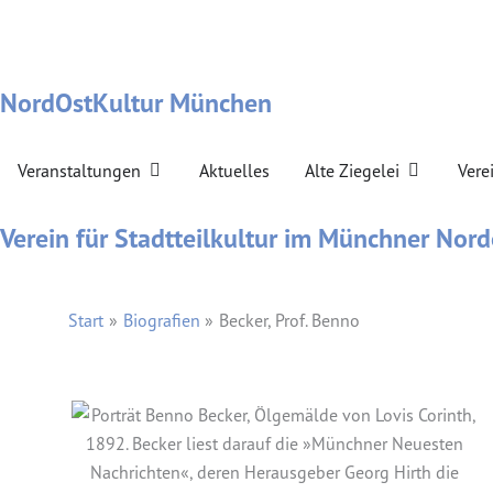
Zum
Inhalt
springen
NordOstKultur München
Öffne Veranstaltungen
Öffne Alte Z
Veranstaltungen
Aktuelles
Alte Ziegelei
Vere
Verein für Stadtteilkultur im Münchner Nord
Start
Biografien
Becker, Prof. Benno