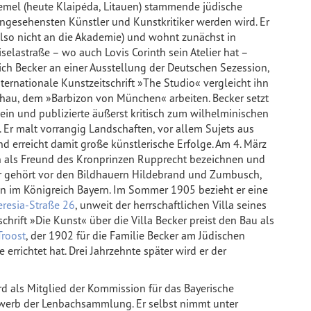
emel (heute Klaipéda, Litauen) stammende jüdische
gesehensten Künstler und Kunstkritiker werden wird. Er
also nicht an die Akademie) und wohnt zunächst in
elastraße – wo auch Lovis Corinth sein Atelier hat –
sich Becker an einer Ausstellung der Deutschen Sezession,
ernationale Kunstzeitschrift »The Studio« vergleicht ihn
chau, dem »Barbizon von München« arbeiten. Becker setzt
ein und publizierte äußerst kritisch zum wilhelminischen
Er malt vorrangig Landschaften, vor allem Sujets aus
erreicht damit große künstlerische Erfolge. Am 4. März
ich als Freund des Kronprinzen Rupprecht bezeichnen und
. Er gehört vor den Bildhauern Hildebrand und Zumbusch,
n im Königreich Bayern. Im Sommer 1905 bezieht er eine
eresia-Straße 26
, unweit der herrschaftlichen Villa seines
chrift »Die Kunst« über die Villa Becker preist den Bau als
Troost
, der 1902 für die Familie Becker am Jüdischen
errichtet hat. Drei Jahrzehnte später wird er der
ird als Mitglied der Kommission für das Bayerische
rwerb der Lenbachsammlung. Er selbst nimmt unter