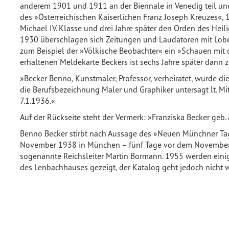
anderem 1901 und 1911 an der Biennale in Venedig teil und 
des »Österreichischen Kaiserlichen Franz Joseph Kreuzes«, 
Michael IV. Klasse und drei Jahre später den Orden des Heili
1930 überschlagen sich Zeitungen und Laudatoren mit Lobes
zum Beispiel der »Völkische Beobachter« ein »Schauen mit
erhaltenen Meldekarte Beckers ist sechs Jahre später dann z
»Becker Benno, Kunstmaler, Professor, verheiratet, wurde d
die Berufsbezeichnung Maler und Graphiker untersagt lt. 
7.1.1936.«
Auf der Rückseite steht der Vermerk: »Franziska Becker geb. 
Benno Becker stirbt nach Aussage des »Neuen Münchner Ta
November 1938 in München – fünf Tage vor dem November
sogenannte Reichsleiter Martin Bormann. 1955 werden ein
des Lenbachhauses gezeigt, der Katalog geht jedoch nicht w