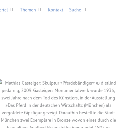
erein
Öffne Viertel
Öffne Themen
Öffne Suche
ertel
Themen
Kontakt
Suche