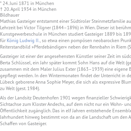
* 24. Juni 1871 in München
† 20. April 1934 in München
Bildhauer
Mathias Gasteiger entstammt einer Südtiroler Steinmetzfamilie au
Lehrzeit bei Victor Tilgner (1844–1896) in Wien. Dieser ist ber
Kunstgewerbeschule in München studiert Gasteiger 1889 bis 1891 
für
König Ludwig II.
, so etwa einen pompösen neobarocken Prunk
Reiterstandbild »Pferdebändiger« neben der Rennbahn in Riem (S
Gasteiger ist einer der angesehensten Künstler seiner Zeit im s
Berta Schlüssel, ein Jahr später kommt Sohn Hans auf die Welt (
zusammen mit dem Maler Julius Exter (1863–1939) eine eigene Bil
gepflegt werden. In den Wintermonaten findet der Unterricht in d
Lübeck geborene Anna Sophie Meyer, die sich als expressive Bl
zu Welt (gest. 1984).
Als der Landsitz Deutenhofen 1901 wegen finanzieller Schwieri
Sichtachse zum Kloster Andechs, auf dem nicht nur ein Wohn- und 
Öffentlichkeit zugänglich. Das in elf Jahren entstehende Ensembl
Jahrhundert hinweg bestimmt von da an die Landschaft um den 
Schaffen von Gasteiger.