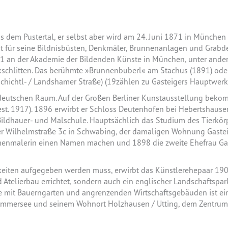
s dem Pustertal, er selbst aber wird am 24. Juni 1871 in München
ühmt für seine Bildnisbüsten, Denkmäler, Brunnenanlagen und Grab
an der Akademie der Bildenden Künste in München, unter anderem 
schlitten. Das berühmte »Brunnenbuberl« am Stachus (1891) ode
chichtl- / Landshamer Straße) (19zählen zu Gasteigers Hauptwerk
üddeutschen Raum. Auf der Großen Berliner Kunstausstellung bekom
gest. 1917). 1896 erwirbt er Schloss Deutenhofen bei Hebertshaus
dhauer- und Malschule. Hauptsächlich das Studium des Tierkörpers
er Wilhelmstraße 3c in Schwabing, der damaligen Wohnung Gasteiger
umenmalerin einen Namen machen und 1898 die zweite Ehefrau Ga
gkeiten aufgegeben werden muss, erwirbt das Künstlerehepaar 19
Atelierbau errichtet, sondern auch ein englischer Landschaftspar
e mit Bauerngarten und angrenzenden Wirtschaftsgebäuden ist einz
Ammersee und seinem Wohnort Holzhausen / Utting, dem Zentrum 