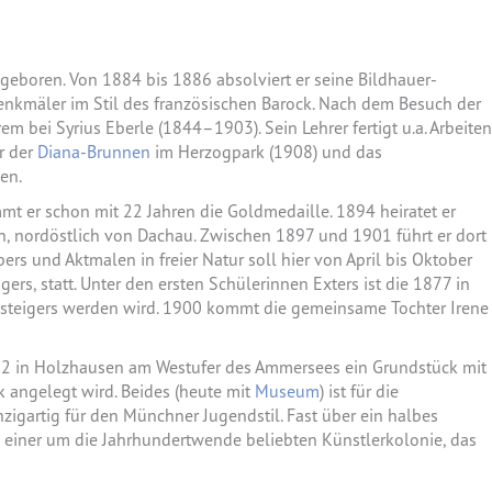
 geboren. Von 1884 bis 1886 absolviert er seine Bildhauer-
denkmäler im Stil des französischen Barock. Nach dem Besuch der
bei Syrius Eberle (1844–1903). Sein Lehrer fertigt u.a. Arbeiten
r der
Diana-Brunnen
im Herzogpark (1908) und das
en.
mt er schon mit 22 Jahren die Goldmedaille. 1894 heiratet er
en, nordöstlich von Dachau. Zwischen 1897 und 1901 führt er dort
 und Aktmalen in freier Natur soll hier von April bis Oktober
s, statt. Unter den ersten Schülerinnen Exters ist die 1877 in
steigers werden wird. 1900 kommt die gemeinsame Tochter Irene
02 in Holzhausen am Westufer des Ammersees ein Grundstück mit
k angelegt wird. Beides (heute mit
Museum
) ist für die
igartig für den Münchner Jugendstil. Fast über ein halbes
einer um die Jahrhundertwende beliebten Künstlerkolonie, das