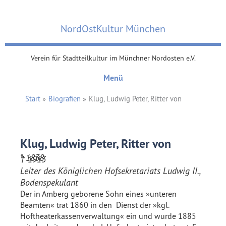
Zum
Inhalt
NordOstKultur München
springen
Verein für Stadtteilkultur im Münchner Nordosten e.V.
Menü
Start
Biografien
Klug, Ludwig Peter, Ritter von
Klug, Ludwig Peter, Ritter von
* 1838
† 1913
Leiter des Königlichen Hofsekretariats Ludwig II.,
Bodenspekulant
Der in Amberg geborene Sohn eines »unteren
Beamten« trat 1860 in den Dienst der »kgl.
Hoftheaterkassenverwaltung« ein und wurde 1885