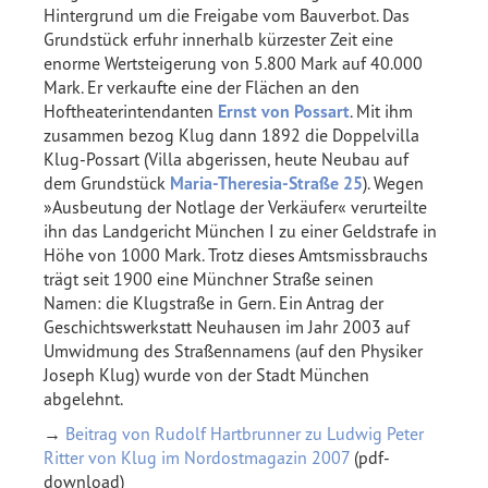
Hintergrund um die Freigabe vom Bauverbot. Das
Grundstück erfuhr innerhalb kürzester Zeit eine
enorme Wertsteigerung von 5.800 Mark auf 40.000
Mark. Er verkaufte eine der Flächen an den
Hoftheaterintendanten
Ernst von Possart
. Mit ihm
zusammen bezog Klug dann 1892 die Doppelvilla
Klug-Possart (Villa abgerissen, heute Neubau auf
dem Grundstück
Maria-Theresia-Straße 25
). Wegen
»Ausbeutung der Notlage der Verkäufer« verurteilte
ihn das Landgericht München I zu einer Geldstrafe in
Höhe von 1000 Mark. Trotz dieses Amtsmissbrauchs
trägt seit 1900 eine Münchner Straße seinen
Namen: die Klugstraße in Gern. Ein Antrag der
Geschichtswerkstatt Neuhausen im Jahr 2003 auf
Umwidmung des Straßennamens (auf den Physiker
Joseph Klug) wurde von der Stadt München
abgelehnt.
→
Beitrag von Rudolf Hartbrunner zu Ludwig Peter
Ritter von Klug im Nordostmagazin 2007
(pdf-
download)