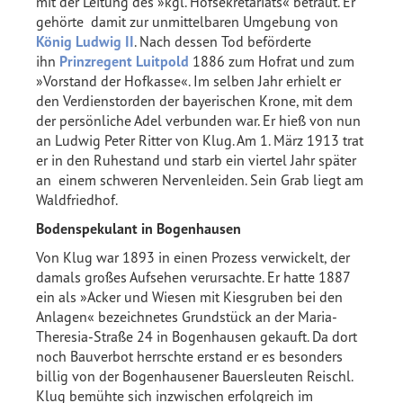
mit der Leitung des »kgl. Hofsekretariats« betraut. Er
gehörte damit zur unmittelbaren Umgebung von
König Ludwig II
. Nach dessen Tod beförderte
ihn
Prinzregent Luitpold
1886 zum Hofrat und zum
»Vorstand der Hofkasse«. Im selben Jahr erhielt er
den Verdienstorden der bayerischen Krone, mit dem
der persönliche Adel verbunden war. Er hieß von nun
an Ludwig Peter Ritter von Klug. Am 1. März 1913 trat
er in den Ruhestand und starb ein viertel Jahr später
an einem schweren Nervenleiden. Sein Grab liegt am
Waldfriedhof.
Bodenspekulant in Bogenhausen
Von Klug war 1893 in einen Prozess verwickelt, der
damals großes Aufsehen verursachte. Er hatte 1887
ein als »Acker und Wiesen mit Kiesgruben bei den
Anlagen« bezeichnetes Grundstück an der Maria-
Theresia-Straße 24 in Bogenhausen gekauft. Da dort
noch Bauverbot herrschte erstand er es besonders
billig von der Bogenhausener Bauersleuten Reischl.
Klug bemühte sich inzwischen erfolgreich im