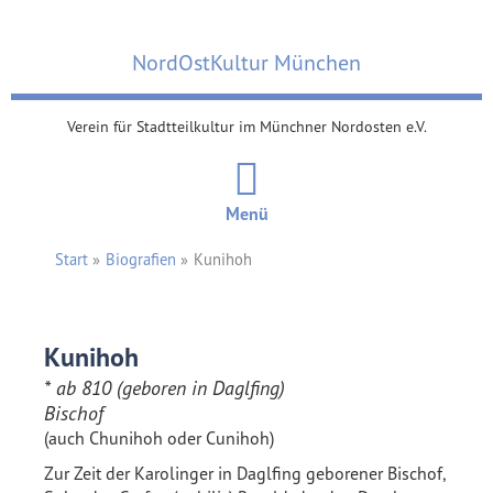
Zum
Inhalt
NordOstKultur München
springen
Verein für Stadtteilkultur im Münchner Nordosten e.V.
Menü
Start
Biografien
Kunihoh
Kunihoh
* ab 810 (geboren in Daglfing)
Bischof
(auch Chunihoh oder Cunihoh)
Zur Zeit der Karolinger in Daglfing geborener Bischof,