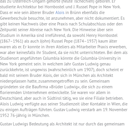
das zu Österreich-Ungarn gehörte (heute Tschechien) geboren. Er
studierte Architektur bei Hornbostel und J. Russel Pope in New York.
Dass er wie sein älterer Bruder
Alois
in Brünn ebenfalls die
Gewerbeschule besuchte, ist anzunehmen, aber nicht dokumentiert. Es
gibt keinen Nachweis über eine Praxis nach Schulabschluss oder den
Zeitpunkt seiner Abreise nach New York. Die Hinweise über sein
Studium in Amerika sind irreführend, da sowohl Henry Hornbostel
(1867–1961) als auch J(ohn) Russel Pope (1874–1937) kaum älter
waren als er. Er konnte in ihren Ateliers als Mitarbeiter Praxis erwerben,
war aber keinesfalls ihr Student, da sie nicht unterrichteten. Bei dem als
Studienort angeführten Columbia könnte die Columbia-University in
New York gemeint sein. In welchem Jahr Gustav Ludwig genau
zurückkehrte, ist ungewiss (wahrscheinlich um 1907), doch scheint er
bald mit seinem Bruder Alois, der sich in München als Architekt
niedergelassen hatte, zusammengetroffen zu sein. Gemeinsam
gründeten sie die Baufirma »Brüder Ludwig«, die sich zu einem
florierenden Unternehmen entwickelte. Sie waren vor allem in
Deutschland, aber auch in Südtirol tätig, wo sie eine Filiale betrieben.
Alois Ludwig verfügte aus seiner Studienzeit über Kontakte in Wien, die
zu einigen Aufträgen führten. Gustav Ludwig verstarb am 19. November
1952 76-jährig in München.
Gustav Ludwigs Bedeutung als Architekt ist nur durch das gemeinsam