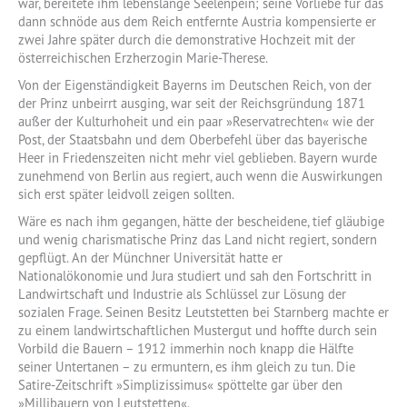
war, bereitete ihm lebenslange Seelenpein; seine Vorliebe für das
dann schnöde aus dem Reich entfernte Austria kompensierte er
zwei Jahre später durch die demonstrative Hochzeit mit der
österreichischen Erzherzogin Marie-Therese.
Von der Eigenständigkeit Bayerns im Deutschen Reich, von der
der Prinz unbeirrt ausging, war seit der Reichsgründung 1871
außer der Kulturhoheit und ein paar »Reservatrechten« wie der
Post, der Staatsbahn und dem Oberbefehl über das bayerische
Heer in Friedenszeiten nicht mehr viel geblieben. Bayern wurde
zunehmend von Berlin aus regiert, auch wenn die Auswirkungen
sich erst später leidvoll zeigen sollten.
Wäre es nach ihm gegangen, hätte der bescheidene, tief gläubige
und wenig charismatische Prinz das Land nicht regiert, sondern
gepflügt. An der Münchner Universität hatte er
Nationalökonomie und Jura studiert und sah den Fortschritt in
Landwirtschaft und Industrie als Schlüssel zur Lösung der
sozialen Frage. Seinen Besitz Leutstetten bei Starnberg machte er
zu einem landwirtschaftlichen Mustergut und hoffte durch sein
Vorbild die Bauern – 1912 immerhin noch knapp die Hälfte
seiner Untertanen – zu ermuntern, es ihm gleich zu tun. Die
Satire-Zeitschrift »Simplizissimus« spöttelte gar über den
»Millibauern von Leutstetten«.