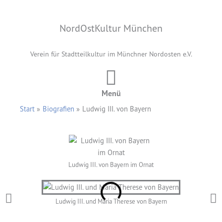
Zum
Inhalt
NordOstKultur München
springen
Verein für Stadtteilkultur im Münchner Nordosten e.V.
Menü
Start
Biografien
Ludwig III. von Bayern
Ludwig III. von Bayern im Ornat
Ludwig III. und Maria Therese von Bayern
Köni