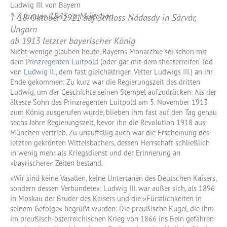
Ludwig III. von Bayern
* 7. Januar 1845 in München
† 18. Oktober 1921 auf Schloss Nádasdy in Sárvár,
Ungarn
ab 1913 letzter bayerischer König
Nicht wenige glauben heute, Bayerns Monarchie sei schon mit
dem
Prinzregenten Luitpold
(oder gar mit dem theaterreifen Tod
von
Ludwig II.
, dem fast gleichaltrigen Vetter Ludwigs III.) an ihr
Ende gekommen: Zu kurz war die Regierungszeit des dritten
Ludwig, um der Geschichte seinen Stempel aufzudrücken: Als der
älteste Sohn des Prinzregenten Luitpold am 5. November 1913
zum König ausgerufen wurde, blieben ihm fast auf den Tag genau
sechs Jahre Regierungszeit, bevor ihn die Revolution 1918 aus
München vertrieb. Zu unauffällig auch war die Erscheinung des
letzten gekrönten Wittelsbachers, dessen Herrschaft schließlich
in wenig mehr als Kriegsdienst und der Erinnerung an
»bayrischere« Zeiten bestand.
»Wir sind keine Vasallen, keine Untertanen des Deutschen Kaisers,
sondern dessen Verbündete«: Ludwig III. war außer sich, als 1896
in Moskau der Bruder des Kaisers und die »Fürstlichkeiten in
seinem Gefolge« begrüßt wurden: Die preußische Kugel, die ihm
im preußisch-österreichischen Krieg von 1866 ins Bein gefahren