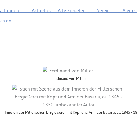
Öffne Veranstaltungen
Öffne Alte Ziegelei
Öffne Verein
taltungen
Aktuelles
Alte Ziegelei
Verein
Viertel
en e.V.
Ferdinand von Miller
m Inneren der Miller'schen Erzgießerei mit Kopf und Arm der Bavaria, ca. 1845 - 