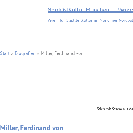
Zum
NordOstKultur München
Verans
Inhalt
springen
Verein für Stadtteilkultur im Münchner Nordost
Start
Biografien
Miller, Ferdinand von
Stich mit Szene aus de
Miller, Ferdinand von