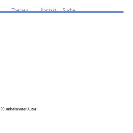
Öffne Viertel
Öffne Themen
Öffne Suche
Themen
Kontakt
Suche
1850, unbekannter Autor