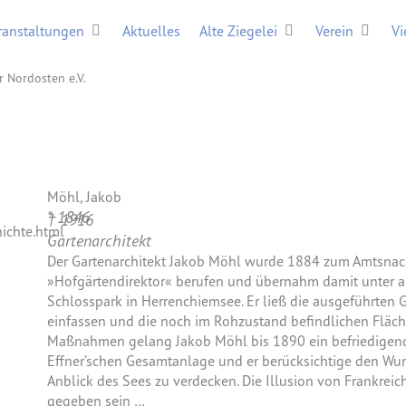
Öffne Veranstaltungen
Öffne Alte Ziegelei
Öffne V
ranstaltungen
Aktuelles
Alte Ziegelei
Verein
Vi
r Nordosten e.V.
Möhl, Jakob
* 1846
† 1916
Gartenarchitekt
Der Gartenarchitekt Jakob Möhl wurde 1884 zum Amtsna
»Hofgärtendirektor« berufen und übernahm damit unter an
Schlosspark in Herrenchiemsee. Er ließ die ausgeführten 
einfassen und die noch im Rohzustand befindlichen Fläche
Maßnahmen gelang Jakob Möhl bis 1890 ein befriedigende
Effner’schen Gesamtanlage und er berücksichtige den W
Anblick des Sees zu verdecken. Die Illusion von Frankreichs
gegeben sein …