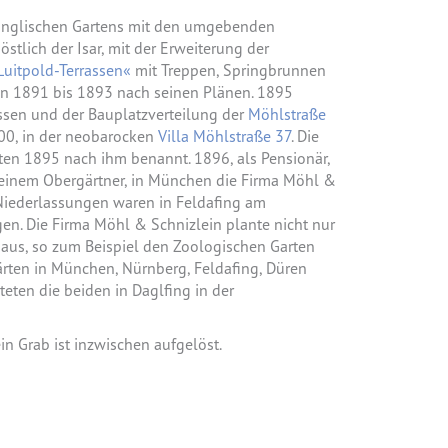
Englischen Gartens mit den umgebenden
östlich der Isar, mit der Erweiterung der
Luitpold-Terrassen«
mit Treppen, Springbrunnen
n 1891 bis 1893 nach seinen Plänen. 1895
assen und der Bauplatzverteilung der
Möhlstraße
1900, in der neobarocken
Villa Möhlstraße 37
. Die
en 1895 nach ihm benannt. 1896, als Pensionär,
einem Obergärtner, in München die Firma Möhl &
 Niederlassungen waren in Feldafing am
gen. Die Firma Möhl & Schnizlein plante nicht nur
 aus, so zum Beispiel den Zoologischen Garten
ärten in München, Nürnberg, Feldafing, Düren
eten die beiden in Daglfing in der
ein Grab ist inzwischen aufgelöst.