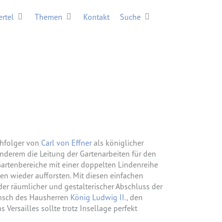
erein
Öffne Viertel
Öffne Themen
Öffne Suche
ertel
Themen
Kontakt
Suche
chfolger von
Carl von Effner
als königlicher
derem die Leitung der Gartenarbeiten für den
Gartenbereiche mit einer doppelten Lindenreihe
n wieder aufforsten. Mit diesen einfachen
r räumlicher und gestalterischer Abschluss der
unsch des Hausherren
König Ludwig II.
, den
 Versailles sollte trotz Insellage perfekt