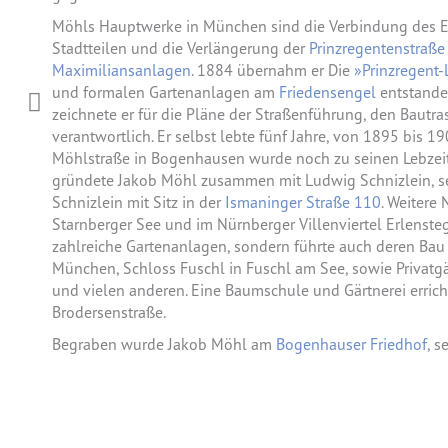
Möhls Hauptwerke in München sind die Verbindung des 
Stadtteilen und die Verlängerung der
Prinzregentenstraße
Maximiliansanlagen
. 1884 übernahm er Die
»Prinzregent-
und formalen Gartenanlagen am
Friedensengel
entstande
zeichnete er für die Pläne der Straßenführung, den Bautr
verantwortlich. Er selbst lebte fünf Jahre, von 1895 bis 
Möhlstraße in Bogenhausen wurde noch zu seinen Lebzeit
gründete Jakob Möhl zusammen mit Ludwig Schnizlein, s
Schnizlein mit Sitz in der
Ismaninger Straße 110
. Weitere
Starnberger See und im Nürnberger Villenviertel Erlenste
zahlreiche Gartenanlagen, sondern führte auch deren Bau
München, Schloss Fuschl in Fuschl am See, sowie Privatg
und vielen anderen. Eine Baumschule und Gärtnerei erricht
Brodersenstraße.
Begraben wurde Jakob Möhl am
Bogenhauser Friedhof
, s