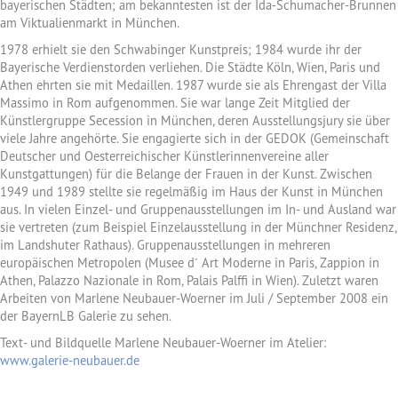
bayerischen Städten; am bekanntesten ist der Ida-Schumacher-Brunnen
am Viktualienmarkt in München.
1978 erhielt sie den Schwabinger Kunstpreis; 1984 wurde ihr der
Bayerische Verdienstorden verliehen. Die Städte Köln, Wien, Paris und
Athen ehrten sie mit Medaillen. 1987 wurde sie als Ehrengast der Villa
Massimo in Rom aufgenommen. Sie war lange Zeit Mitglied der
Künstlergruppe Secession in München, deren Ausstellungsjury sie über
viele Jahre angehörte. Sie engagierte sich in der GEDOK (Gemeinschaft
Deutscher und Oesterreichischer Künstlerinnenvereine aller
Kunstgattungen) für die Belange der Frauen in der Kunst. Zwischen
1949 und 1989 stellte sie regelmäßig im Haus der Kunst in München
aus. In vielen Einzel- und Gruppenausstellungen im In- und Ausland war
sie vertreten (zum Beispiel Einzelausstellung in der Münchner Residenz,
im Landshuter Rathaus). Gruppenausstellungen in mehreren
europäischen Metropolen (Musee d´ Art Moderne in Paris, Zappion in
Athen, Palazzo Nazionale in Rom, Palais Palffi in Wien). Zuletzt waren
Arbeiten von Marlene Neubauer-Woerner im Juli / September 2008 ein
der BayernLB Galerie zu sehen.
Text- und Bildquelle Marlene Neubauer-Woerner im Atelier:
www.galerie-neubauer.de