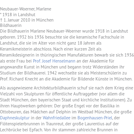
Neubauer-Woerner, Marlene
* 1918 in Landshut
† 1. Januar 2010 in München
Bildhauerin
Die Bildhauerin Marlene Neubauer-Woerner wurde 1918 in Landshut
geboren. 1932 bis 1936 besuchte sie die keramische Fachschule in
Landshut, die sie im Alter von nicht ganz 18 Jahren als
Keramikmeisterin abschloss. Nach einer kurzen Zeit als
Keramikdesignerin in thüringischen Manufakturen bewarb sie sich 1936
als erste Frau bei
Prof. Josef Henselmann
an der Akademie für
angewandte Kunst in München und begann trotz Widerständen ihr
Studium der Bildhauerei. 1942 wechselte sie als Meisterschülerin zu
Prof. Richard Knecht an die Akademie für Bildende Künste in München.
Als ausgewiesene Architekturbildhauerin schuf sie nach dem Krieg eine
Vielzahl von Skulpturen für öffentliche Auftraggeber (vor allem die
Stadt München, den bayerischen Staat und kirchliche Institutionen). Zu
ihren Hauptwerken gehören: Der große Engel vor der Basilika in
Ottobeuren, das Mädchen auf Delphin im Westbad München, die große
Daphneskulptur
in der
Wahnfriedallee
im
Bogenhausen-Priel
, der
Flötenspielerbrunnen in Traunreut, der große Laurentius auf der
Lechbrücke bei Epfach. Von ihr stammen zahlreiche Brunnen in