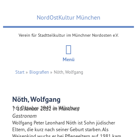
Zum
Inhalt
NordOstKultur München
springen
Verein für Stadtteilkultur im Münchner Nordosten e.V.
Menü
Start
Biografien
Nöth, Wolfgang
Nöth, Wolfgang
* 6. Oktober 1943 in Würzburg
† 10. Januar 2021 in München
Gastronom
Wolfgang Peter Leonhard Nöth ist Sohn jüdischer
Eltern, die kurz nach seiner Geburt starben. Als
Waisenkind wuchs er bei Pflegeeltern auf. 1981 kam