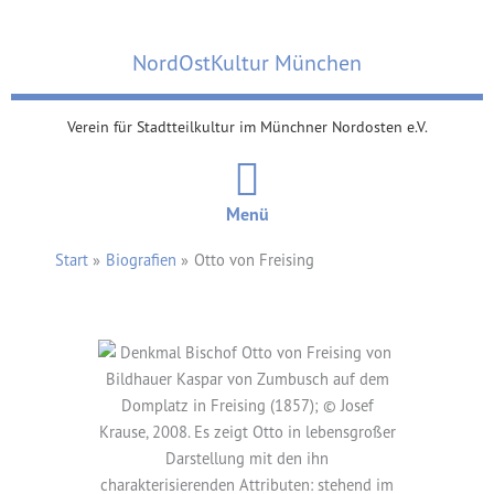
Zum
Inhalt
NordOstKultur München
springen
Verein für Stadtteilkultur im Münchner Nordosten e.V.
Menü
Start
Biografien
Otto von Freising