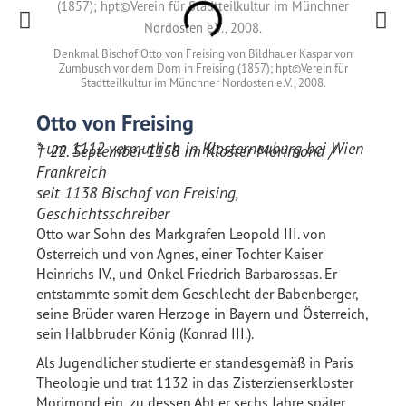
Die Is
steht; h
Denkmal Bischof Otto von Freising von Bildhauer Kaspar von
Zumbusch vor dem Dom in Freising (1857); hpt©Verein für
Stadtteilkultur im Münchner Nordosten e.V., 2008.
Otto von Freising
* um 1112 vermutlich in Klosterneuburg bei Wien
† 22. September 1158 im Kloster Morimond /
Frankreich
seit 1138 Bischof von Freising,
Geschichtsschreiber
Otto war Sohn des Markgrafen Leopold III. von
Österreich und von Agnes, einer Tochter Kaiser
Heinrichs IV., und Onkel Friedrich Barbarossas. Er
entstammte somit dem Geschlecht der Babenberger,
seine Brüder waren Herzoge in Bayern und Österreich,
sein Halbbruder König (Konrad III.).
Als Jugendlicher studierte er standesgemäß in Paris
Theologie und trat 1132 in das Zisterzienserkloster
Morimond ein, zu dessen Abt er sechs Jahre später