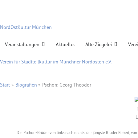
Zum
Inhalt
springen
NordOstKultur München
Öffne Veranstaltungen
Öffne Alte Z
Veranstaltungen
Aktuelles
Alte Ziegelei
Vere
Verein für Stadtteilkultur im Münchner Nordosten e.V.
Start
Biografien
Pschorr, Georg Theodor
Die Pschorr-Brüder von links nach rechts: der jüngste Bruder Robert, vo