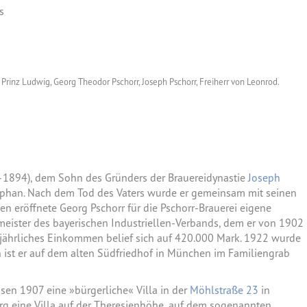
Prinz Ludwig, Georg Theodor Pschorr, Joseph Pschorr, Freiherr von Leonrod.
–1894), dem Sohn des Gründers der Brauereidynastie
Joseph
ephan. Nach dem Tod des Vaters wurde er gemeinsam mit seinen
en eröffnete Georg Pschorr für die Pschorr-Brauerei eigene
zmeister des bayerischen Industriellen-Verbands, dem er von 1902
n jährliches Einkommen belief sich auf 420.000 Mark. 1922 wurde
 ist er auf dem alten Südfriedhof in München im Familiengrab
sen 1907 eine »bürgerliche« Villa in der
Möhlstraße 23
in
org eine Villa auf der Theresienhöhe, auf dem sogenannten