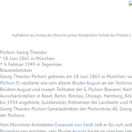
Aufnahme aus Anlass des Besuchs seiner Königlichen Hoheit des Prinzen Lud
Pschorr, Georg Theodor
* 18. Juni 1865 in München
† 4. Februar 1949 in Tegernsee
Brauereibesitzer
Georg Theodor Pschorr, geboren am 18. Juni 1865 in München, w
Pschorr
. Er studierte wie sein älterer Bruder
August
an der Technis
Brüdern August und Joseph Teilhaber der G. Pschorr Brauerei. Nac
Ausschankstellen in Basel, Berlin, Breslau, Chicago, Hamburg, Kö
bis 1934 angehörte, Gutsbesitzer, Rittmeister der Landwehr und 
Georg Theodor Pschorr Generaldirektor der Pschorrbräu AG. Georg
der Pschorrs.
Vom Münchner Architekten
Emanuel von Seidl
ließ er für sich u
Bogenhausen errichten, sein Bruder
August
baute im gleichen Jahr