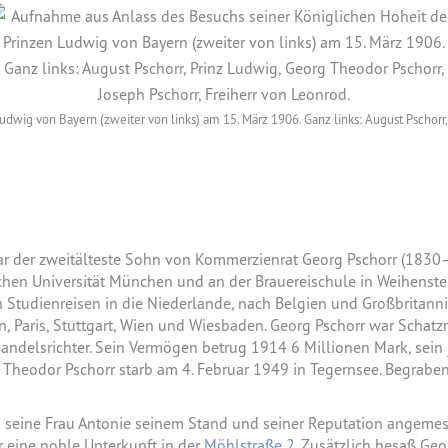
wig von Bayern (zweiter von links) am 15. März 1906. Ganz links: August Pschorr, 
ar der zweitälteste Sohn von Kommerzienrat Georg Pschorr (1830
chen Universität München und an der Brauereischule in Weihenst
h Studienreisen in die Niederlande, nach Belgien und Großbritanni
ln, Paris, Stuttgart, Wien und Wiesbaden. Georg Pschorr war Schat
Handelsrichter. Sein Vermögen betrug 1914 6 Millionen Mark, sei
 Theodor Pschorr starb am 4. Februar 1949 in Tegernsee. Begraben
nd seine Frau Antonie seinem Stand und seiner Reputation angemes
 eine noble Unterkunft in der
Möhlstraße 2
. Zusätzlich besaß Ge