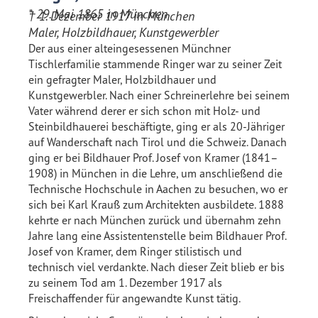
* 29. Mai 1865 in München
† 1. Dezember 1917 in München
Maler, Holzbildhauer, Kunstgewerbler
Der aus einer alteingesessenen Münchner
Tischlerfamilie stammende Ringer war zu seiner Zeit
ein gefragter Maler, Holzbildhauer und
Kunstgewerbler. Nach einer Schreinerlehre bei seinem
Vater während derer er sich schon mit Holz- und
Steinbildhauerei beschäftigte, ging er als 20-Jähriger
auf Wanderschaft nach Tirol und die Schweiz. Danach
ging er bei Bildhauer Prof. Josef von Kramer (1841–
1908) in München in die Lehre, um anschließend die
Technische Hochschule in Aachen zu besuchen, wo er
sich bei Karl Krauß zum Architekten ausbildete. 1888
kehrte er nach München zurück und übernahm zehn
Jahre lang eine Assistentenstelle beim Bildhauer Prof.
Josef von Kramer, dem Ringer stilistisch und
technisch viel verdankte. Nach dieser Zeit blieb er bis
zu seinem Tod am 1. Dezember 1917 als
Freischaffender für angewandte Kunst tätig.