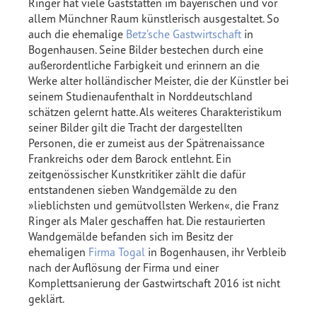
Ringer hat viele Gaststätten im bayerischen und vor
allem Münchner Raum künstlerisch ausgestaltet. So
auch die ehemalige
Betz’sche Gastwirtschaft
in
Bogenhausen. Seine Bilder bestechen durch eine
außerordentliche Farbigkeit und erinnern an die
Werke alter holländischer Meister, die der Künstler bei
seinem Studienaufenthalt in Norddeutschland
schätzen gelernt hatte. Als weiteres Charakteristikum
seiner Bilder gilt die Tracht der dargestellten
Personen, die er zumeist aus der Spätrenaissance
Frankreichs oder dem Barock entlehnt. Ein
zeitgenössischer Kunstkritiker zählt die dafür
entstandenen sieben Wandgemälde zu den
»lieblichsten und gemütvollsten Werken«, die Franz
Ringer als Maler geschaffen hat. Die restaurierten
Wandgemälde befanden sich im Besitz der
ehemaligen
Firma Togal
in Bogenhausen, ihr Verbleib
nach der Auflösung der Firma und einer
Komplettsanierung der Gastwirtschaft 2016 ist nicht
geklärt.