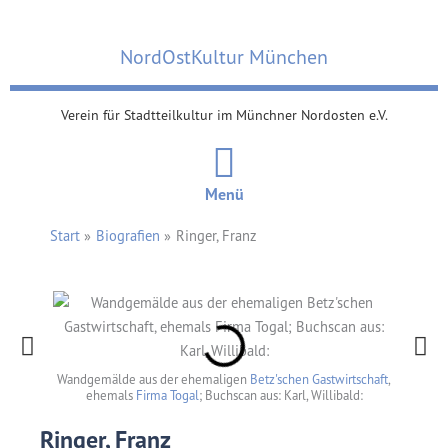
Zum
Inhalt
NordOstKultur München
springen
Verein für Stadtteilkultur im Münchner Nordosten e.V.
Menü
Start
Biografien
Ringer, Franz
Franz Ri
Wandgemälde aus der ehemaligen
Betz'schen Gastwirtschaft
,
ehemals
Firma Togal
; Buchscan aus: Karl, Willibald:
Ringer, Franz