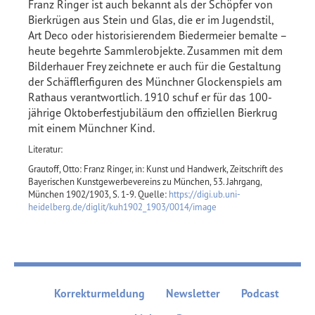
Franz Ringer ist auch bekannt als der Schöpfer von
Bierkrügen aus Stein und Glas, die er im Jugendstil,
Art Deco oder historisierendem Biedermeier bemalte –
heute begehrte Sammlerobjekte. Zusammen mit dem
Bilderhauer Frey zeichnete er auch für die Gestaltung
der Schäfflerfiguren des Münchner Glockenspiels am
Rathaus verantwortlich. 1910 schuf er für das 100-
jährige Oktoberfestjubiläum den offiziellen Bierkrug
mit einem Münchner Kind.
Literatur:
Grautoff, Otto: Franz Ringer, in: Kunst und Handwerk, Zeitschrift des
Bayerischen Kunstgewerbevereins zu München, 53. Jahrgang,
München 1902/1903, S. 1-9. Quelle:
https://digi.ub.uni-
heidelberg.de/diglit/kuh1902_1903/0014/image
Korrekturmeldung
Newsletter
Podcast