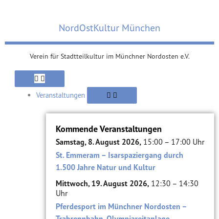
Zum
Inhalt
NordOstKultur München
springen
Verein für Stadtteilkultur im Münchner Nordosten e.V.
Öffne
Öffne
Schließe
Öffne
Schließe
Schließe
Öffne
Schließe
Öffne
Schließe
Öffne
Schließe
Verein
Suche
Verein
Viertel
Suche
Viertel
Themen
Themen
Alte
Alte
Veranstaltungen
Veranstaltungen
Ziegelei
Ziegelei
Veranstaltungen
Kommende Veranstaltungen
Samstag, 8. August 2026,
15:00 – 17:00 Uhr
St. Emmeram – Isarspaziergang durch
1.500 Jahre Natur und Kultur
Mittwoch, 19. August 2026,
12:30 – 14:30
Uhr
Pferdesport im Münchner Nordosten –
Trabrennbahn, Olympiareitanlage,