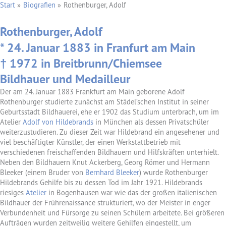
Start
Biografien
Rothenburger, Adolf
Rothenburger, Adolf
* 24. Januar 1883 in Franfurt am Main
† 1972 in Breitbrunn/Chiemsee
Bildhauer und Medailleur
Der am 24. Januar 1883 Frankfurt am Main geborene Adolf
Rothenburger studierte zunächst am Städel’schen Institut in seiner
Geburtsstadt Bildhauerei, ehe er 1902 das Studium unterbrach, um im
Atelier
Adolf von Hildebrands
in München als dessen Privatschüler
weiterzustudieren. Zu dieser Zeit war Hildebrand ein angesehener und
viel beschäftigter Künstler, der einen Werkstattbetrieb mit
verschiedenen freischaffenden Bildhauern und Hilfskräften unterhielt.
Neben den Bildhauern Knut Ackerberg, Georg Römer und Hermann
Bleeker (einem Bruder von
Bernhard Bleeker
) wurde Rothenburger
Hildebrands Gehilfe bis zu dessen Tod im Jahr 1921. Hildebrands
riesiges
Atelier
in Bogenhausen war wie das der großen italienischen
Bildhauer der Frührenaissance strukturiert, wo der Meister in enger
Verbundenheit und Fürsorge zu seinen Schülern arbeitete. Bei größeren
Aufträgen wurden zeitweilig weitere Gehilfen eingestellt, um