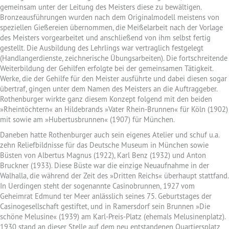
gemeinsam unter der Leitung des Meisters diese zu bewältigen.
Bronzeausführungen wurden nach dem Originalmodell meistens von
speziellen Gießereien übernommen, die Meißelarbeit nach der Vorlage
des Meisters vorgearbeitet und anschließend von ihm selbst fertig
gestellt. Die Ausbildung des Lehrlings war vertraglich festgelegt
(Handlangerdienste, zeichnerische Übungsarbeiten). Die fortschreitende
Weiterbildung der Gehilfen erfolgte bei der gemeinsamen Tätigkeit.
Werke, die der Gehilfe für den Meister ausführte und dabei diesen sogar
übertraf, gingen unter dem Namen des Meisters an die Auftraggeber.
Rothenburger wirkte ganz diesem Konzept folgend mit den beiden
»Rheintöchtern« an Hildebrands »Vater Rhein-Brunnen« für Köln (1902)
mit sowie am »Hubertusbrunnen« (1907) für München.
Daneben hatte Rothenburger auch sein eigenes Atelier und schuf u.a.
zehn Reliefbildnisse für das Deutsche Museum in München sowie
Büsten von Albertus Magnus (1922), Karl Benz (1932) und Anton
Bruckner (1933). Diese Büste war die einzige Neuaufnahme in der
Walhalla, die während der Zeit des »Dritten Reichs« überhaupt stattfand.
In Uerdingen steht der sogenannte Casinobrunnen, 1927 vom
Geheimrat Edmund ter Meer anlässlich seines 75. Geburtstages der
Casinogesellschaft gestiftet, und in Ramersdorf sein Brunnen »Die
schöne Melusine« (1939) am Karl-Preis-Platz (ehemals Melusinenplatz).
1930 stand an dieser Stelle auf dem neu entstandenen Quartiersplatz