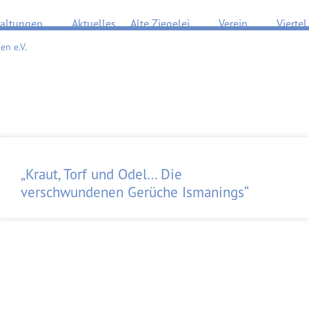
Öffne Veranstaltungen
Öffne Alte Ziegelei
Öffne Verein
taltungen
Aktuelles
Alte Ziegelei
Verein
Viertel
en e.V.
„Kraut, Torf und Odel… Die
verschwundenen Gerüche Ismanings“