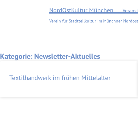
Zum
NordOstKultur München
Verans
Inhalt
springen
Verein für Stadtteilkultur im Münchner Nordost
Kategorie: Newsletter-Aktuelles
Textilhandwerk im frühen Mittelalter