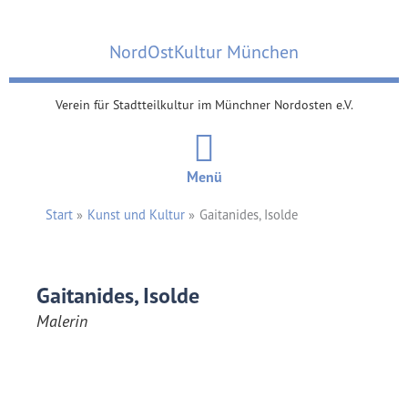
Zum
Inhalt
NordOstKultur München
springen
Verein für Stadtteilkultur im Münchner Nordosten e.V.
Menü
Start
Kunst und Kultur
Gaitanides, Isolde
Gaitanides, Isolde
Malerin