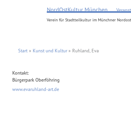
Zum
NordOstKultur München
Verans
Inhalt
springen
Verein für Stadtteilkultur im Münchner Nordost
Start
Kunst und Kultur
Ruhland, Eva
Kontakt:
Bürgerpark Oberföhring
www.evaruhland-art.de