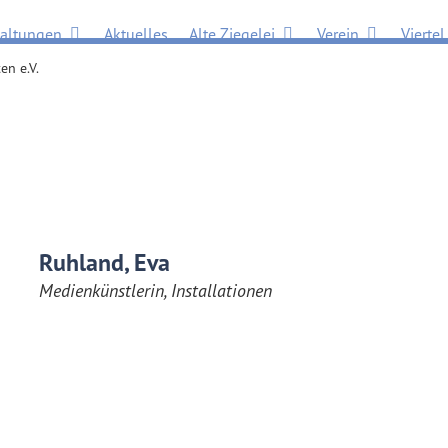
Öffne Veranstaltungen
Öffne Alte Ziegelei
Öffne Verein
taltungen
Aktuelles
Alte Ziegelei
Verein
Viertel
en e.V.
Ruhland, Eva
Medienkünstlerin, Installationen