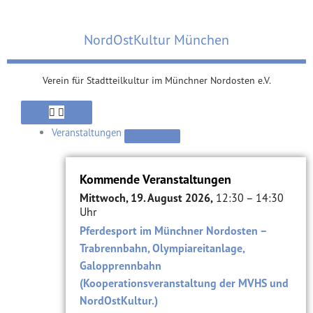
Zum
Inhalt
NordOstKultur München
springen
Verein für Stadtteilkultur im Münchner Nordosten e.V.
Schließe
Öffne
Schließe
Öffne
Schließe
Öffne
Schließe
Öffne
Schließe
Öffne
Schließe
Öffne
Verein
Verein
Suche
Suche
Viertel
Viertel
Themen
Themen
Alte
Alte
Veranstaltungen
Veranstaltungen
Ziegelei
Ziegelei
Veranstaltungen
Kommende Veranstaltungen
Mittwoch, 19. August 2026,
12:30 – 14:30
Uhr
Pferdesport im Münchner Nordosten –
Trabrennbahn, Olympiareitanlage,
Galopprennbahn
(Kooperationsveranstaltung der MVHS und
NordOstKultur.)